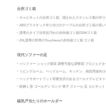
台所ゴミ箱
キャビネットの台所ゴミ箱、隠されたステンレス製の作り
ABSプラスチック作り付けのテーブルの台所ゴミ箱の長
青色
誘導のタイプ台所反汚れの赤外線ゴミ箱ODMゴミ箱
20L誘導の世帯のTouchlessの赤外線ゴミ箱 ゴミ箱
現代ソファーの足
バッファー ショック吸収 調整可能な調整器 プロジェクター
ドルーム レベル レベル 脚 床の木毯
リビングルーム、ベッドルーム、キッチン、病院用途向け
家具脚、テーブル、ベッド脚、ソファチェア脚
ベッドサポートフット研磨光沢のあるゴールドテレビキャ
アイアンソファ家具用メタルレッグ
鉄鋼 L 形 ゴールデン ロング 椅子 ストール 足 カビネット
磁気戸当たりのホールダー