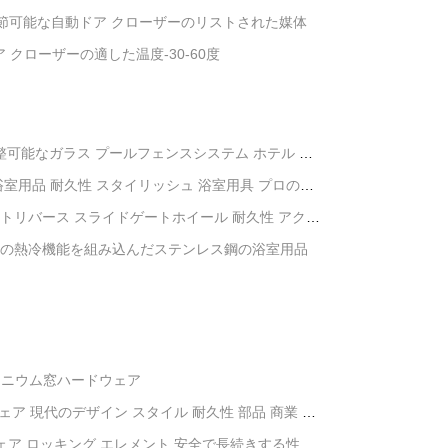
調節可能な自動ドア クローザーのリストされた媒体
 クローザーの適した温度-30-60度
 調整可能なガラス プールフェンスシステム ホテル ビ
室用品 耐久性 スタイリッシュ 浴室用具 プロの環
トリバース スライドゲートホイール 耐久性 アクセ
テム
めの熱冷機能を組み込んだステンレス鋼の浴室用品
ミニウム窓ハードウェア
ェア 現代のデザイン スタイル 耐久性 部品 商業 住
ェア ロッキング エレメント 安全で長続きする性能