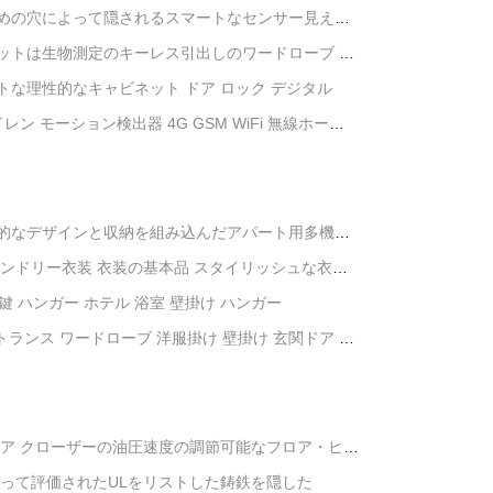
めの穴によって隠されるスマートなセンサー見えな
ットは生物測定のキーレス引出しのワードローブ ロ
な理性的なキャビネット ドア ロック デジタル
ン モーション検出器 4G GSM WiFi 無線ホーム
カスタム 工場
的なデザインと収納を組み込んだアパート用多機能
ンドリー衣装 衣装の基本品 スタイリッシュな衣装
ーション
鍵 ハンガー ホテル 浴室 壁掛け ハンガー
トランス ワードローブ 洋服掛け 壁掛け 玄関ドア 洋
ドア クローザーの油圧速度の調節可能なフロア・ヒン
よって評価されたULをリストした鋳鉄を隠した