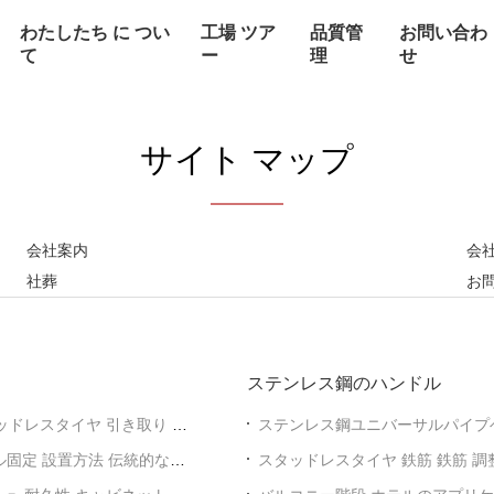
わたしたち に つい
工場 ツア
品質管
お問い合わ
て
ー
理
せ
サイト マップ
会社案内
会
社葬
お
ステンレス鋼のハンドル
 スタッドレスタイヤ 引き取り 握
ステンレス鋼ユニバーサルパイプ
ガータオルと衣類レール球形フラ
ル固定 設置方法 伝統的な固
スタッドレスタイヤ 鉄筋 鉄筋 調