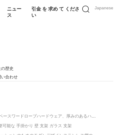
Japanese
ニュー
引金 を 求め て くださ
ス
い
社の歴史
問い合わせ
ベースワードローブハードウェア、厚みのあるハン
ンジフランジベース
整可能な 手掛かり 壁 支架 ガラス 支架