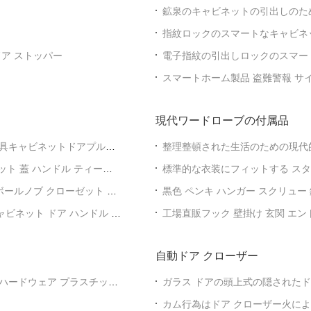
鉱泉のキャビネットの引出しのた
いロック無し
指紋ロックのスマートなキャビネ
ックを締める
ア ストッパー
電子指紋の引出しロックのスマート
スマートホーム製品 盗難警報 サイレ
セキュリティ 4G 警報システム 
現代ワードローブの付属品
具キャビネットドアプルラ
整理整頓された生活のための現代
モダンワードローブアクセサリー
ポット 蓋 ハンドル ティーポ
標準的な衣装にフィットする スタ
衣装の組織を支える衣装のソリュ
ールノブ クローゼット ド
黒色 ペンキ ハンガー スクリュー 
ャビネット ドア ハンドル ク
工場直販フック 壁掛け 玄関 エン
服・帽子 ゴールデンフック
自動ドア クローザー
ハードウェア プラスチック
ガラス ドアの頭上式の隠された
ジの床のばね
う
カム行為はドア クローザー火に