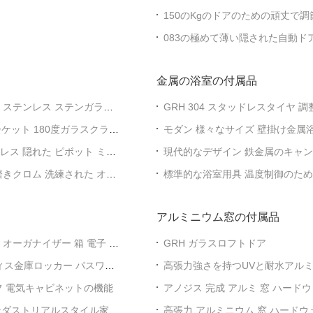
150のKgのドアのための頑丈で
083の極めて薄い隠された自動ドア
金属の浴室の付属品
 ステンレス ステンガラス
GRH 304 スタッドレスタイヤ
ラ 耐腐食
ケット 180度ガラスクラン
モダン 様々なサイズ 壁掛け金属浴
境
レス 隠れた ピボット ミラ
現代的なデザイン 鉄金属のキャン
サリー 屋外 スライドゲートシス
 磨きクロム 洗練された オー
標準的な浴室用具 温度制御のた
アルミニウム窓の付属品
オーガナイザー 箱 電子 パ
GRH ガラスロフトドア
ィス金庫ロッカー パスワー
高張力強さを持つUVと耐水アル
フ 電気キャビネットの機能
アノジス 完成 アルミ 窓 ハードウ
宅 プロジェクト
ンダストリアルスタイル家具
高張力 アルミニウム 窓 ハードウ