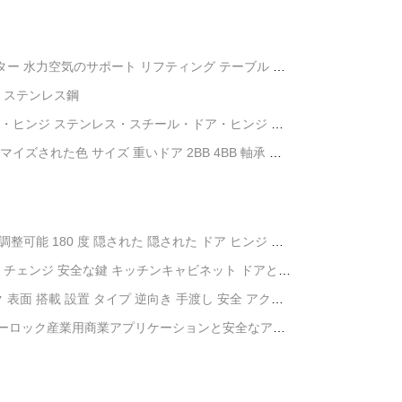
ター 水力空気のサポート リフティング テーブル 家
4 ステンレス鋼
・ヒンジ ステンレス・スチール・ドア・ヒンジ 家
ズされた色 サイズ 重いドア 2BB 4BB 軸承 ス
調整可能 180 度 隠された 隠された ドア ヒンジ 木
 チェンジ 安全な鍵 キッチンキャビネット ドアと保
表面 搭載 設置 タイプ 逆向き 手渡し 安全 アクセ
ーロック産業用商業アプリケーションと安全なアク