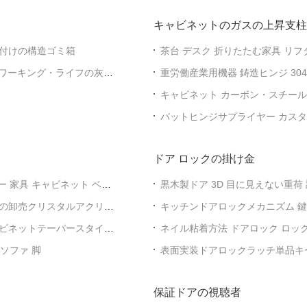
キャビネットのガスの上昇支柱
付けの構造ゴミ箱
茶台 デスク 折りたたむ家具 リフ
具 ハードウェア アクセサリー
いワーキング・ライフの灰色
重労働産業用機器 鋳造ヒンジ 30
キャビネット カーボン・スチール
具・ヒンジ
バットヒンジサプライヤー カスタマイ
テンレス鋼 ドアヒンジ
ドア ロックの掛け金
 家具 キャビネット ベッ
黒木製ドア 3D 目に見えない重荷 
製 ドア
の卸売クリスタルアクリル
キッチンドアロックメカニズム 鍵
管スペースに適しています
ビネットテーパースタイル
ネイル粘着方法 ドアロック ロック 
ス コントロール システム に最適
 ソファ 脚
表面実装ドアロックラッチ単品キ
セスに最適
保証ドアの視聴者