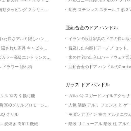
ュ 耐久性 キャビネット ド
バルコニー階段 ホテルのアプリ
角管接続器
 自動タッピング スクリュー
熱売 ステンレス スチール T 形 3 W
ハンドレール 階段 レンディング
亜鉛合金のドア ハンドル
れた長さアルミ隠しハンド
イランの設計家具のドアの長い版亜
 隠された家具 キャビネッ
普及した内部ドア・ノブ セット、
ズカラー高級エントランスハ
家の住宅の出入口ハードウェア普
ル ドラワー 隠れ柄
亜鉛合金のドア ハンドルのCorr
ガラス ドア ハンドル
グリル 室内 引換可能
ガルバネスガードレイルアクセサ
ッドカバー
炭BBQグリルプロモーショ
人気 装飾 アルミ フェンス と ゲ
BQ グリル
モダンデザイン 室内 アルミニウム
段 レンディング
ル 炭焼き 肉加工機械
階段 リニューアル 階段 柱 アルミ