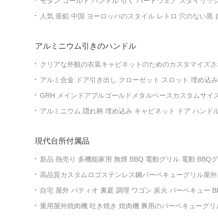
モダン ゴールド ハンドル 引く ハードウェア スタイリッシ
ラワー ハンドル オフィス キッチン 浴室 家具 用に最適
人気 亜鉛 中国 ヨーロッパのスタイル レトロ 穴のない黒
ドア ハンドル ドールルーム 室内 ハンドル
アルミニウム引きのハンドル
クリアな外観の衣装キャビネットのためのカスタマイズさ
ル
アルミ合金 ドア引き出し クローゼット スロット 埋め込み
ト ドア 引き出し ハンドル
GRH メインドアプルゴールドメタルベースカスタムサイ
ンドルモダンヴィラホテル用
アルミニウム 隠れ柄 埋め込み キャビネット ドア ハンド
現代台所付属品
新品 熱売り 多機能家用 無煙 BBQ 電動グリル 電動 BBQ
高品質カスタムロゴステンレス鋼バーベキューグリル屋外
ン用
自宅 屋外 パティオ 裏庭 調理 ワゴン 炭火 バーベキュー B
重用屋外焼肉機 吐き焼き 焼肉機 豚用のバーベキューグリ