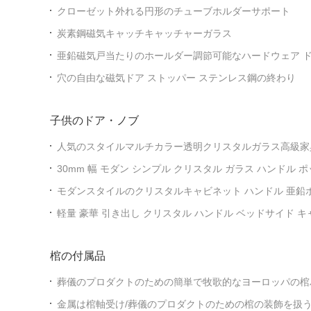
クローゼット外れる円形のチューブホルダーサポート
炭素鋼磁気キャッチキャッチャーガラス
亜鉛磁気戸当たりのホールダー調節可能なハードウェア ド
穴の自由な磁気ドア ストッパー ステンレス鋼の終わり
子供のドア・ノブ
人気のスタイルマルチカラー透明クリスタルガラス高級家
ウンドダイヤモンド引き出しノブ
30mm 幅 モダン シンプル クリスタル ガラス ハンドル 
ット ハードウェア クローゼット 引き出しのボタン
モダンスタイルのクリスタルキャビネット ハンドル 亜鉛ボ
ラワー キッチン&浴室 ドレッサー 装飾クリスタル
軽量 豪華 引き出し クリスタル ハンドル ベッドサイド キ
リスタル 鳩 卵 ポーチ キャビネット ドア ハンドル
棺の付属品
葬儀のプロダクトのための簡単で牧歌的なヨーロッパの棺
ハンドル
金属は棺軸受け/葬儀のプロダクトのための棺の装飾を扱