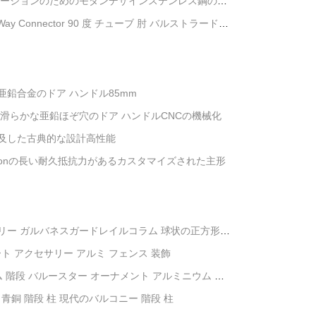
ケーションのためのモダンデザインステンレス鋼の四
ay Connector 90 度 チューブ 肘 バルストラード&
鉛合金のドア ハンドル85mm
滑らかな亜鉛ほぞ穴のドア ハンドルCNCの機械化
及した古典的な設計高性能
isonの長い耐久抵抗力があるカスタマイズされた主形
リー ガルバネスガードレイルコラム 球状の正方形ヘ
ート アクセサリー アルミ フェンス 装飾
 階段 バルースター オーナメント アルミニウム 階
 青銅 階段 柱 現代のバルコニー 階段 柱