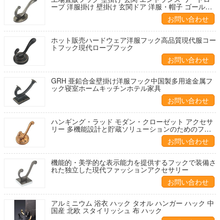
ーブ 洋服掛け 壁掛け 玄関ドア 洋服・帽子 ゴールデ
ンフック
お問い合わせ
ホット販売ハードウェア洋服フック高品質現代服コー
トフック現代ローブフック
お問い合わせ
GRH 亜鉛合金壁掛け洋服フック中国製多用途金属フ
ック寝室ホームキッチンホテル家具
お問い合わせ
ハンギング・ラッド モダン・クローゼット アクセサ
リー 多機能設計と貯蔵ソリューションのためのフッ
化炭素コーティングを提供する
お問い合わせ
機能的・美学的な表示能力を提供するフックで装備さ
れた独立した現代ファッションアクセサリー
お問い合わせ
アルミニウム 浴衣 ハック タオル ハンガー ハック 中
国産 北欧 スタイリッシュ 布 ハック