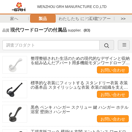
WENZHOU GRH MANUFACTURE CO.,LTD
家へ
製品
わたしたち に つい て
工場 ツアー
>>
現代ワードローブの付属品
品質
supplier.
(83)
整理整頓された生活のための現代的なデザインと収納
を組み込んだアパート用多機能モダンワードローブア
クセサリー
お問い合わせ
標準的な衣装にフィットする スタンドリー衣装 衣装
の基本品 スタイリッシュな衣装 衣装の組織を支える
衣装のソリューション
お問い合わせ
黒色 ペンキ ハンガー スクリュー 鍵 ハンガー ホテル
浴室 壁掛け ハンガー
お問い合わせ
工場直販フック 壁掛け 玄関 エントランス ワードロ