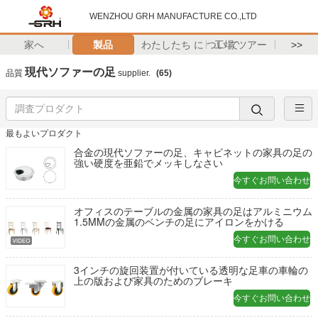
WENZHOU GRH MANUFACTURE CO.,LTD
家へ
製品
わたしたち に つい て
工場 ツアー
>>
現代ソファーの足
品質
supplier.
(65)
最もよいプロダクト
合金の現代ソファーの足、キャビネットの家具の足の
強い硬度を亜鉛でメッキしなさい
今すぐお問い合わせ
オフィスのテーブルの金属の家具の足はアルミニウム
1.5MMの金属のベンチの足にアイロンをかける
今すぐお問い合わせ
3インチの旋回装置が付いている透明な足車の車輪の
上の版および家具のためのブレーキ
今すぐお問い合わせ