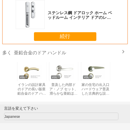
ステンレス鋼 ドアロック ホーム ベ
ッドルーム インテリア ドアのレバ
ー ハンドル
続行
亜鉛合金のドア ハンドル
多く
合金のレ
イランの設計家具
普及した内部ド
家の住宅の出入口
防水スマ
ア ハンド
のドアの長い版亜
ア・ノブ セット、
ハードウェア普及
合金ドア
の終わり
鉛合金のドア ハン
滑らかな亜鉛ほぞ
した古典的な設計
ドル85mm
穴のドア ハンドル
高性能
CNCの機械化
言語を変えて下さい
Japanese