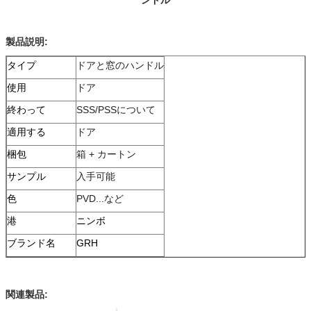
製品説明:
タイプ
ドアと窓のハンドル
使用
ドア
終わって
SSS/PSSについて
適用する
ドア
梱包
箱 + カートン
サンプル
入手可能
色
PVD...など
港
ニンボ
ブランド名
GRH
関連製品: