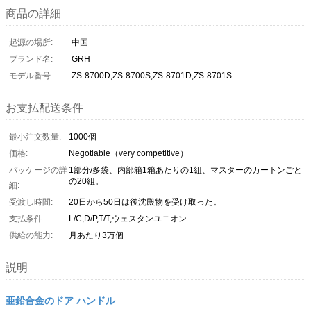
商品の詳細
起源の場所:
中国
ブランド名:
GRH
モデル番号:
ZS-8700D,ZS-8700S,ZS-8701D,ZS-8701S
お支払配送条件
最小注文数量:
1000個
価格:
Negotiable（very competitive）
パッケージの詳
1部分/多袋、内部箱1箱あたりの1組、マスターのカートンごと
の20組。
細:
受渡し時間:
20日から50日は後沈殿物を受け取った。
支払条件:
L/C,D/P,T/T,ウェスタンユニオン
供給の能力:
月あたり3万個
説明
亜鉛合金のドア ハンドル