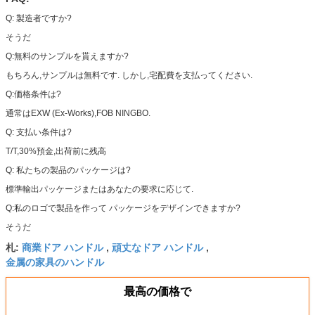
Q: 製造者ですか?
そうだ
Q:無料のサンプルを貰えますか?
もちろん,サンプルは無料です. しかし,宅配費を支払ってください.
Q:価格条件は?
通常はEXW (Ex-Works),FOB NINGBO.
Q: 支払い条件は?
T/T,30%預金,出荷前に残高
Q: 私たちの製品のパッケージは?
標準輸出パッケージまたはあなたの要求に応じて.
Q:私のロゴで製品を作って パッケージをデザインできますか?
そうだ
商業ドア ハンドル
頑丈なドア ハンドル
札:
,
,
金属の家具のハンドル
最高の価格で