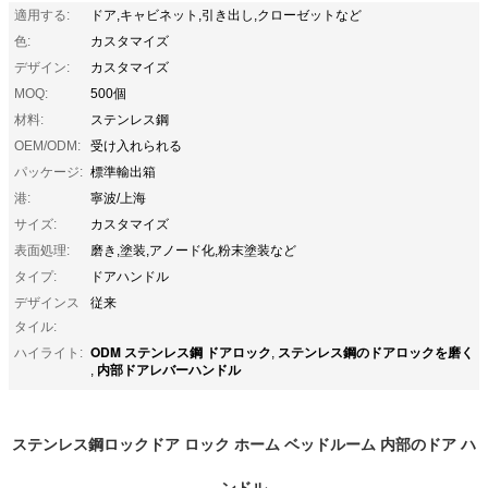
適用する:
ドア,キャビネット,引き出し,クローゼットなど
色:
カスタマイズ
デザイン:
カスタマイズ
MOQ:
500個
材料:
ステンレス鋼
OEM/ODM:
受け入れられる
パッケージ:
標準輸出箱
港:
寧波/上海
サイズ:
カスタマイズ
表面処理:
磨き,塗装,アノード化,粉末塗装など
タイプ:
ドアハンドル
デザインス
従来
タイル:
ODM ステンレス鋼 ドアロック
ステンレス鋼のドアロックを磨く
ハイライト:
,
内部ドアレバーハンドル
,
ステンレス鋼ロックドア ロック ホーム ベッドルーム 内部のドア ハ
ンドル