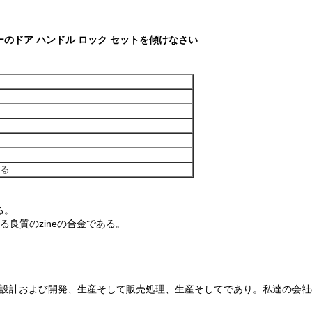
のドア ハンドル ロック セットを傾けなさい
ある
る。
る良質のzineの合金である。
業の設計および開発、生産そして販売処理、生産そしてであり。私達の会