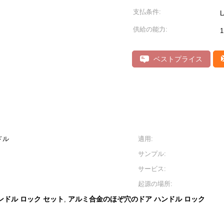
支払条件:
供給の能力:
ベストプライス
ドル
適用:
サンプル:
サービス:
起源の場所:
ンドル ロック セット
アルミ合金のほぞ穴のドア ハンドル ロック
,