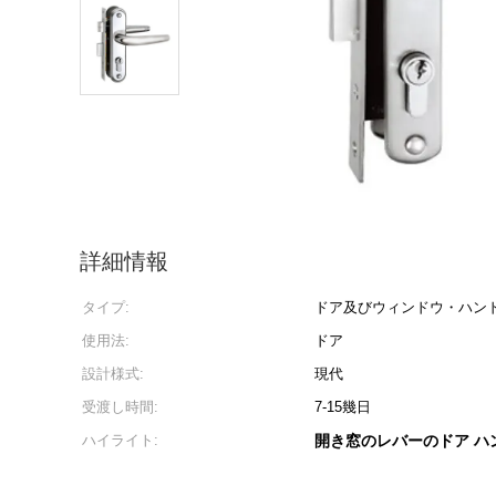
詳細情報
タイプ:
ドア及びウィンドウ・ハン
使用法:
ドア
設計様式:
現代
受渡し時間:
7-15幾日
ハイライト:
開き窓のレバーのドア ハ