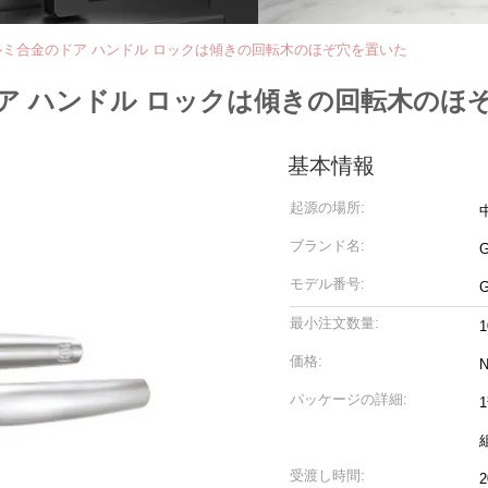
ミ合金のドア ハンドル ロックは傾きの回転木のほぞ穴を置いた
ア ハンドル ロックは傾きの回転木のほ
基本情報
起源の場所:
ブランド名:
モデル番号:
G
最小注文数量:
1
価格:
N
パッケージの詳細:
受渡し時間: