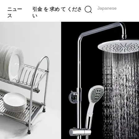
Japanese
ニュー
引金 を 求め て くださ
ス
い