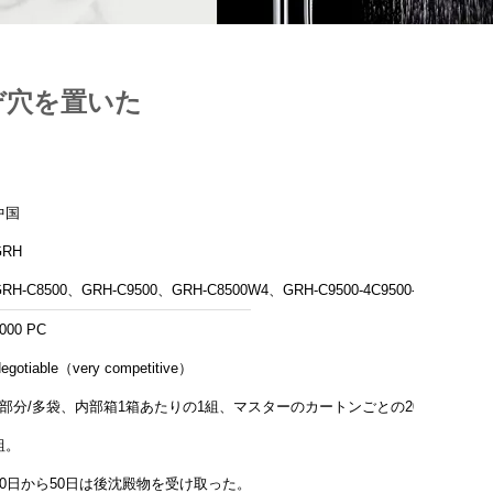
ぞ穴を置いた
中国
GRH
RH-C8500、GRH-C9500、GRH-C8500W4、GRH-C9500-4C9500-4
000 PC
egotiable（very competitive）
1部分/多袋、内部箱1箱あたりの1組、マスターのカートンごとの20
組。
20日から50日は後沈殿物を受け取った。