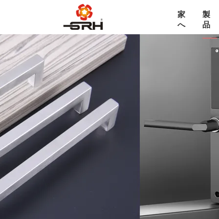
家
製
へ
品