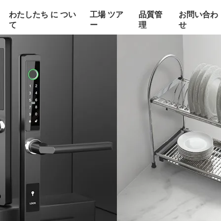
わたしたち に つい
工場 ツア
品質管
お問い合わ
て
ー
理
せ