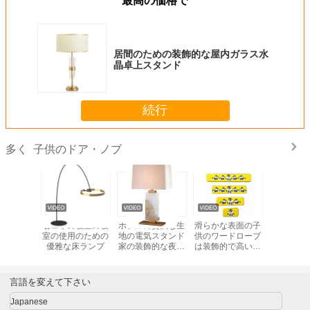
最高の価格で
居間のための装飾的な屋内ガラス水
晶卓上スタンド
続行
子供のドア・ノブ
多く
めの装飾
省エネの寝室の寝
ホテルの贅沢な生
滑らかな表面の子
北欧の卓
ガラス水
室の使用のための
地の電気スタンド
供のワードローブ
ドの居間
スタンド
優雅な床ランプ
家の装飾的な夜ラ
は装飾的で高い両
枕元の寝
イト ベッドサイ
立性を扱う
の装飾の
ド・テーブル ラン
イ
プ
言語を変えて下さい
Japanese