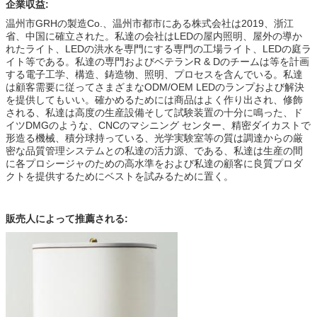
企業収益:
温州市GRHの製造Co.、温州市都市にある株式会社は2019、浙江
省、中国に確立された。私達の会社はLEDの屋内照明、屋外の導か
れたライト、LEDの洪水を専門にする専門の工場ライト、LEDの庭ラ
イト等である。私達の専門およびベテランR & Dのチームは等を計画
する電子工学、構造、鋳造物、照明、プロセスを含んでいる。私達
は顧客需要に従ってさまざまなODM/OEM LEDのランプおよび解決
を提供してもいい。確かめるためには商品はよく作り出され、修飾
される、私達は高度の生産設備そして試験装置の十分に鳴った、ド
イツDMGのような、CNCのマシニング センター、精密ダイカストで
形造る機械、積分球持っている、光学実験室等の質は調達からの厳
密な品質管理システムとの私達の活力源、である、私達は生産の間
に各プロシージャのための高水準をおよび私達の顧客に良質プロダ
クトを提供するためにベストを試みるために置く。
販売人によって推薦される: