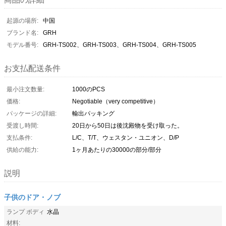
起源の場所:
中国
ブランド名:
GRH
モデル番号:
GRH-TS002、GRH-TS003、GRH-TS004、GRH-TS005
お支払配送条件
最小注文数量:
1000のPCS
価格:
Negotiable（very competitive）
パッケージの詳細:
輸出パッキング
受渡し時間:
20日から50日は後沈殿物を受け取った。
支払条件:
L/C、T/T、ウェスタン・ユニオン、D/P
供給の能力:
1ヶ月あたりの30000の部分/部分
説明
子供のドア・ノブ
ランプ ボディ
水晶
材料: