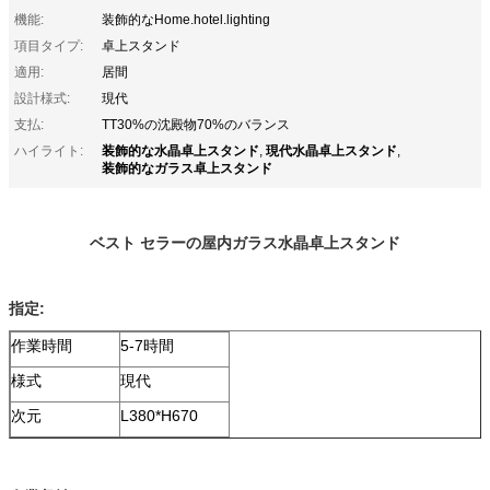
機能:
装飾的なHome.hotel.lighting
項目タイプ:
卓上スタンド
適用:
居間
設計様式:
現代
支払:
TT30%の沈殿物70%のバランス
装飾的な水晶卓上スタンド
現代水晶卓上スタンド
ハイライト:
,
,
装飾的なガラス卓上スタンド
ベスト セラーの屋内ガラス水晶卓上スタンド
指定:
作業時間
5-7時間
様式
現代
次元
L380*H670