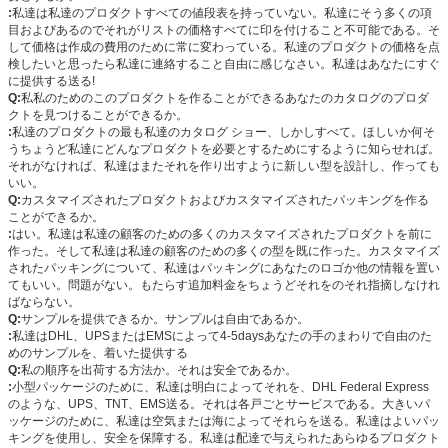
:
私達は私達のプロダクトすべての値段表を持っていない。私達にそう多くの項
目およびあるのでそれがリストの価格すべてに印を付けること不可能である。そ
して価格は作成の費用のために常に変わっている。私達のプロダクトの価格を点
検したいと思ったら私達に連絡すること自由に感じなさい。私達はあなたにすぐ
に提供する送る!
Q:
私私のためのこのプロダクトを作ることができるあなたのカタログのプロダ
クトを見つけることができるか。
:
私達のプロダクトの最も私達のカタログ ショー、しかしすべて。ほしいか何そ
うちょうど私達にどんなプロダクトを必要とするためにするように知らせれば。
それがなければ、私達はまたそれを作り出すように新しい型を設計し、作っても
いい。
Q:
カスタマイズされたプロダクトおよびカスタマイズされたパッキングを作る
ことができるか。
:
はい。私達は私達の顧客のための多くのカスタマイズされたプロダクトを前に
作った。そして私達は私達の顧客のための多くの型を既に作った。カスタマイズ
されたパッキングについて、私達はパッキングにあなたのロゴか他の情報を置い
てもいい。問題がない。もたらす追加料金をちょうどそれをのそれ指摘しなけれ
ばならない。
Q:
サンプルを提供できるか。サンプルは自由であるか。
:
私達はDHL、UPSまたはEMSによって4-5daysあなたの手のまわりで自由のた
めのサンプルを、着いた提供する
Q:
私の順序を出荷する方法か。それは安全であるか。
:
小型パッケージのために、私達は明白によってそれを、DHL Federal Express
のような、UPS、TNT、EMS送る。それは各戸ごとサービスである。大きいパ
ッケージのために、私達は空気または海によってそれらを送る。私達はよいパッ
キングを使用し、安全を保障する。私達は配達で与えられたあらゆるプロダクト