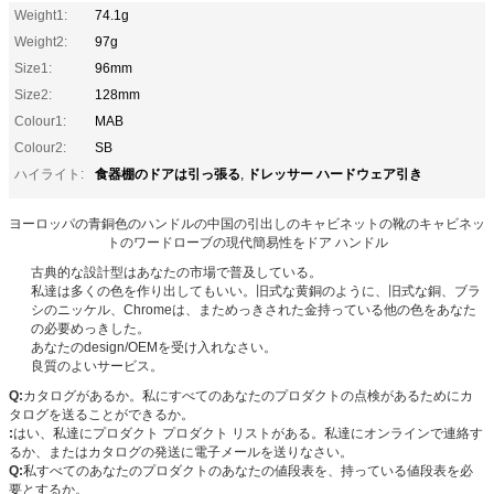
Weight1:
74.1g
Weight2:
97g
Size1:
96mm
Size2:
128mm
Colour1:
MAB
Colour2:
SB
食器棚のドアは引っ張る
ドレッサー ハードウェア引き
ハイライト:
,
ヨーロッパの青銅色のハンドルの中国の引出しのキャビネットの靴のキャビネッ
トのワードローブの現代簡易性をドア ハンドル
古典的な設計型はあなたの市場で普及している。
私達は多くの色を作り出してもいい。旧式な黄銅のように、旧式な銅、ブラ
シのニッケル、Chromeは、まためっきされた金持っている他の色をあなた
の必要めっきした。
あなたのdesign/OEMを受け入れなさい。
良質のよいサービス。
Q:
カタログがあるか。私にすべてのあなたのプロダクトの点検があるためにカ
タログを送ることができるか。
:
はい、私達にプロダクト プロダクト リストがある。私達にオンラインで連絡す
るか、またはカタログの発送に電子メールを送りなさい。
Q:
私すべてのあなたのプロダクトのあなたの値段表を、持っている値段表を必
要とするか。