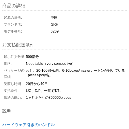
商品の詳細
起源の場所:
中国
ブランド名:
GRH
モデル番号:
6269
お支払配送条件
最小注文数量:
500部分
価格:
Negotiable（very competitive）
パッケージの
ねじ、20-100部分/箱、6-10boxes/masterカートンが付いている
1pieces/poly袋。
詳細:
受渡し時間:
20日から40日
支払条件:
L/C、D/P、一覧でT/T。
供給の能力:
1ヶ月あたりの800000pieces
説明
ハードウェア引きのハンドル