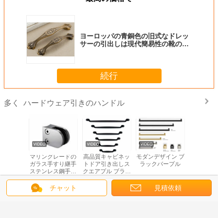
ヨーロッパの青銅色の旧式なドレッ
サーの引出しは現代簡易性の靴のキ
ャビネットのために引っ張る
続行
ハードウェア引きのハンドル
多く
ハードウェ
マリングレードの
高品質キャビネッ
モダンデザイン ブ
旧式なキ
きは家具
ガラス手すり継手
トドア引き出しス
ラックバープル
ト ハード
の引出し
ステンレス鋼手す
クエアプル ブラッ
出しの引
扱う
りクランプヴィラ
クマット キッチン
表面処理
デッキ壁バルコニ
ハンドルプル 家具
た
チャット
見積依頼
ー手すりサテン仕
ハードウェア
言語を変えて下さい
上げ
Japanese