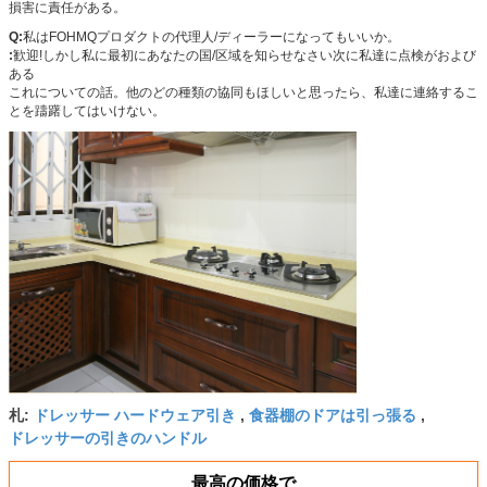
損害に責任がある。
Q:
私はFOHMQプロダクトの代理人/ディーラーになってもいいか。
:
歓迎!しかし私に最初にあなたの国/区域を知らせなさい次に私達に点検がおよび
ある
これについての話。他のどの種類の協同もほしいと思ったら、私達に連絡するこ
とを躊躇してはいけない。
ドレッサー ハードウェア引き
食器棚のドアは引っ張る
札:
,
,
ドレッサーの引きのハンドル
最高の価格で