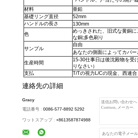
材料
亜鉛
基礎リング直径
52mm
ハンドルの長さ
130mm
めっきされた、旧式な黄銅に
色
な銅;多色刷り
自由
サンプル
あなたの側面によってカバー
15-30仕事日は後沈殿物を
生産時間
りなさい）
支払
T/Tの視力L/Cの現金、西連合
連絡先の詳細
Gracy
電話番号 :
0086-577-8892 5292
ワットスアップ :
+8613587874988