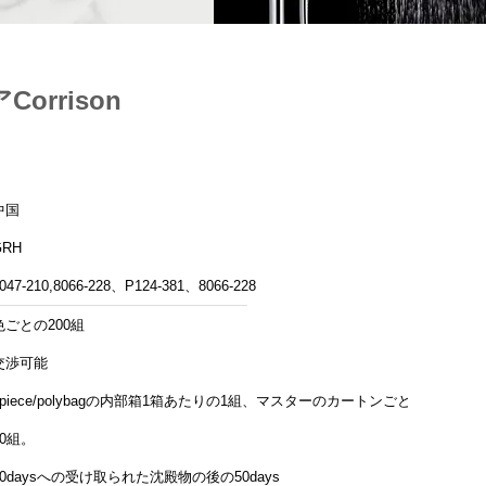
rrison
中国
GRH
047-210,8066-228、P124-381、8066-228
色ごとの200組
交渉可能
1piece/polybagの内部箱1箱あたりの1組、マスターのカートンごとの
20組。
20daysへの受け取られた沈殿物の後の50days