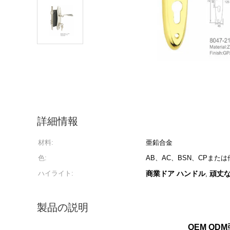
詳細情報
材料:
亜鉛合金
色:
AB、AC、BSN、CPまた
ハイライト:
商業ドア ハンドル
頑丈な
,
製品の説明
OEM OD