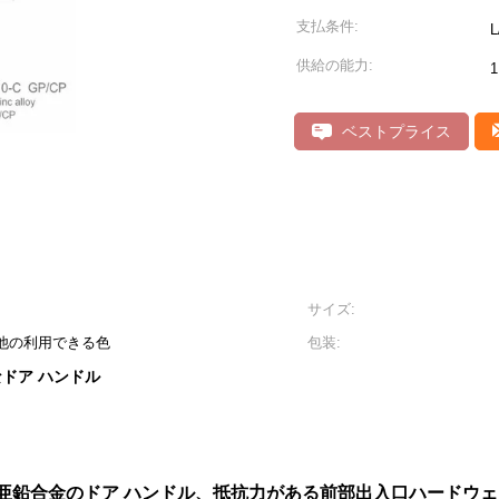
支払条件:
供給の能力:
ベストプライス
サイズ:
は他の利用できる色
包装:
ドア ハンドル
M亜鉛合金のドア ハンドル、抵抗力がある前部出入口ハードウェアC