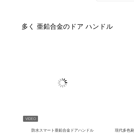
多く 亜鉛合金のドア ハンドル
亜鉛合金のド
普及した内部ドア・ノブ セット、滑らかな亜
家の住宅の