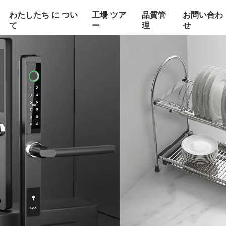
わたしたち に つい
工場 ツア
品質管
お問い合わ
て
ー
理
せ