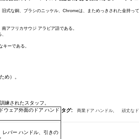
旧式な銅、ブラシのニッケル、Chromeは、まためっきされた金持っ
。
南アフリカサウジ アラビア語である。
る、
なキーである。
すため）。
く訓練されたスタッフ。
ドウェア外面のドア ハンド
タグ:
商業ドア ハンドル
,
頑丈なド
、レバー ハンドル、引きの
錠