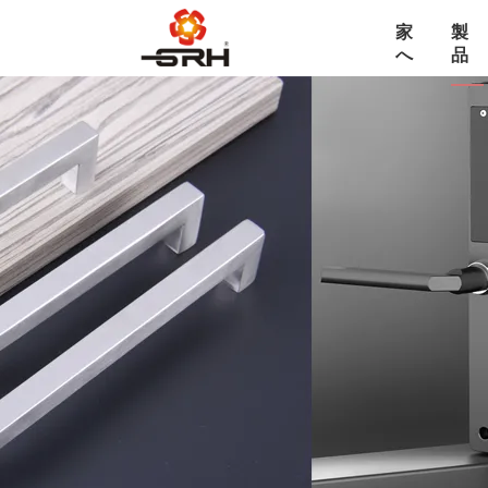
家
製
へ
品