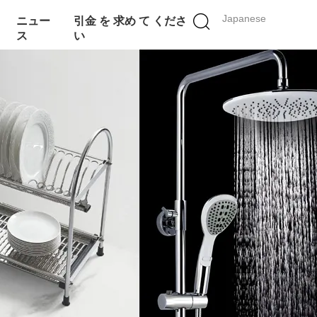
Japanese
ニュー
引金 を 求め て くださ
ス
い