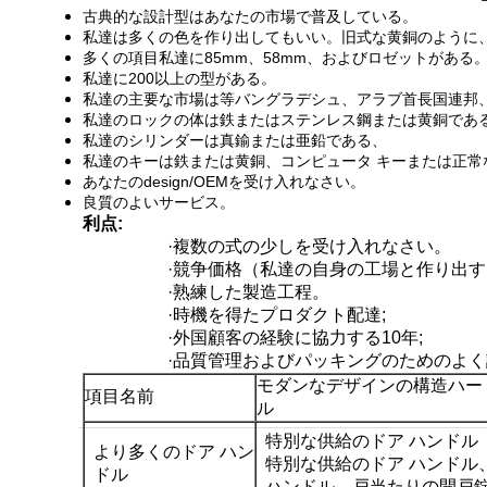
古典的な設計型はあなたの市場で普及している。
私達は多くの色を作り出してもいい。旧式な黄銅のように、
多くの項目私達に85mm、58mm、およびロゼットがある
私達に200以上の型がある。
私達の主要な市場は等バングラデシュ、アラブ首長国連邦、
私達のロックの体は鉄またはステンレス鋼または黄銅であ
私達のシリンダーは真鍮または亜鉛である、
私達のキーは鉄または黄銅、コンピュータ キーまたは正常
あなたのdesign/OEMを受け入れなさい。
良質のよいサービス。
利点:
·複数の式の少しを受け入れなさい。
·競争価格（私達の自身の工場と作り出
·熟練した製造工程。
·時機を得たプロダクト配達;
·外国顧客の経験に協力する10年;
·品質管理およびパッキングのためのよ
モダンなデザインの構造ハー
項目名前
ル
特別な供給のドア ハンドル
より多くのドア ハン
特別な供給のドア ハンドル
ドル
ハンドル、戸当たりの開戸