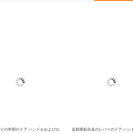
出入口ハードウェア普及した古典的
亜鉛合金のドア ハンドルのCorriso