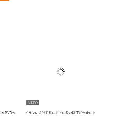
nの長い耐久
現代亜鉛合金のドア ハンドル、商業ドア ハン
防水ス