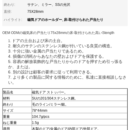
終わり:
サテン、ミラー、SSの光沢
直径:
75X28mm
磁気ドアのホールダー
床-取付けられた戸当たり
ハイライト:
,
OEM ODMの磁気床の戸当たり75x28mmの床-取付けられた高いStength
ドアの土台および床の土台。
1.
2. 耐久のサテンのステンレス鋼が付いている良質の構造。
3. 十分に強い金属の戸当たりであるため。
4. 損傷の消耗からあなたの壁およびドアを保護する。
5. 容易の解放装飾的な戸当たりからのドアを押すため引っ張る
か、または。
6. 別の設計は顧客の要求に従って利用できる。
7. より多くの製品に関する情報のために、私達に直接相談しなさ
い。
製品名
磁気ドア ストッパー。
材料
SUの201/304ステンレス鋼。
終わり
毛のライン/ミラー/銀。
サイズ
78*44mm
重量
104.7g/pcs
ねじ重量
1.5g
適用
木製のドア/金属のドア/内部ドア/外部ドア。