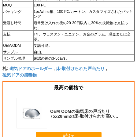
MOQ
100 PC
パッキング
1pc/white箱、100 PC/カートン、カスタマイズされたパッキ
ング
受渡し時間
通常受け入れの後の20-30日以内に30%の沈殿物は支払っ
た。
支払
T/T、ウェスタン・ユニオン、お金のグラム、現金または交
渉。
OEM/ODM
受諾可能。
サンプル
自由。
サンプル整理
確認の後の3-5days。
磁気ドアのホールダー
床-取付けられた戸当たり
札:
,
,
磁気ドアの捕獲物
最高の価格で
OEM ODMの磁気床の戸当たり
75x28mmの床-取付けられた高い
Stength
続行