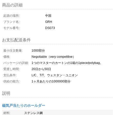
商品の詳細
起源の場所:
中国
ブランド名:
GRH
モデル番号:
DS073
お支払配送条件
最小注文数量:
1000部分
価格:
Negotiable（very competitive）
パッケージの詳細:
1つのマスターのカートンの1箱の1piece/polybag。
受渡し時間:
20日から50日
支払条件:
L/C、T/T、ウェスタン・ユニオン
供給の能力:
1ヶ月あたりの1000000部分
説明
磁気戸当たりのホールダー
材料:
ステンレス鋼