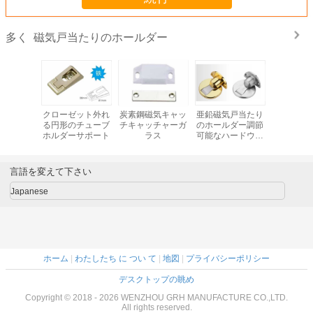
磁気戸当たりのホールダー
多く
ドウェア
クローゼット外れ
炭素鋼磁気キャッ
亜鉛磁気戸当たり
ステンレ
属品はホ
る円形のチューブ
チキャッチャーガ
のホールダー調節
ドアスト
 ストッパ
ホルダーサポート
ラス
可能なハードウェ
ダ
ファーの
ア ドア ストッパ
を停止する
ー
言語を変えて下さい
Japanese
ホーム
|
わたしたち に つい て
|
地図
|
プライバシーポリシー
デスクトップの眺め
Copyright © 2018 - 2026 WENZHOU GRH MANUFACTURE CO.,LTD.
All rights reserved.