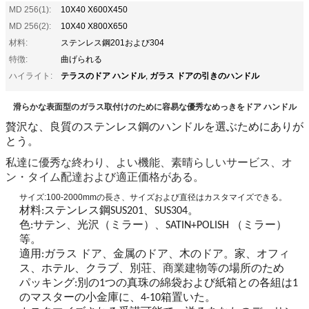
MD 256(1):
10X40 X600X450
MD 256(2):
10X40 X800X650
材料:
ステンレス鋼201および304
特徴:
曲げられる
テラスのドア ハンドル
ガラス ドアの引きのハンドル
ハイライト:
,
滑らかな表面型のガラス取付けのために容易な優秀なめっきをドア ハンドル
贅沢な、良質のステンレス鋼のハンドルを選ぶためにありが
とう。
私達に優秀な終わり、よい機能、素晴らしいサービス、オ
ン・タイム配達および適正価格がある。
サイズ:100-2000mmの長さ、サイズおよび直径はカスタマイズできる。
材料:ステンレス鋼SUS201、SUS304。
色:サテン、光沢（ミラー）、SATIN+POLISH （ミラー）
等。
適用:ガラス ドア、金属のドア、木のドア。家、オフィ
ス、ホテル、クラブ、別荘、
商業建物
等の場所のため
パッキング:別の1つの真珠の綿袋および紙箱との各組は1
のマスターの小金庫に、4-10箱置いた。