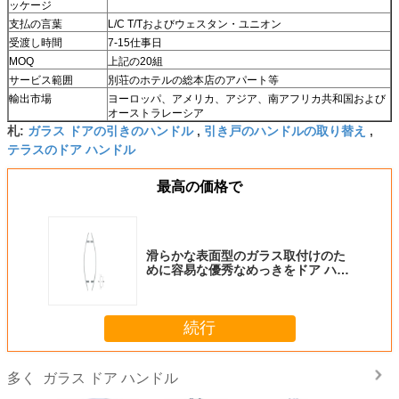
ッケージ
支払の言葉
L/C T/Tおよびウェスタン・ユニオン
受渡し時間
7-15仕事日
MOQ
上記の20組
サービス範囲
別荘のホテルの総本店のアパート等
輸出市場
ヨーロッパ、アメリカ、アジア、南アフリカ共和国および
オーストラレーシア
ガラス ドアの引きのハンドル
引き戸のハンドルの取り替え
札:
,
,
テラスのドア ハンドル
最高の価格で
滑らかな表面型のガラス取付けのた
めに容易な優秀なめっきをドア ハン
ドル
続行
ガラス ドア ハンドル
多く