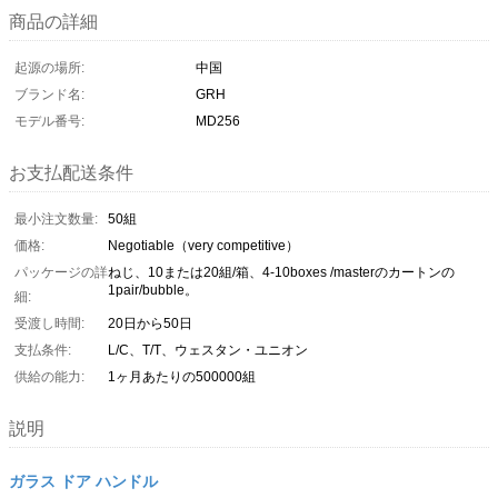
商品の詳細
起源の場所:
中国
ブランド名:
GRH
モデル番号:
MD256
お支払配送条件
最小注文数量:
50組
価格:
Negotiable（very competitive）
パッケージの詳
ねじ、10または20組/箱、4-10boxes /masterのカートンの
1pair/bubble。
細:
受渡し時間:
20日から50日
支払条件:
L/C、T/T、ウェスタン・ユニオン
供給の能力:
1ヶ月あたりの500000組
説明
ガラス ドア ハンドル