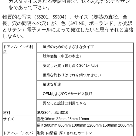
カスタマイズされる受諾可能で、送るあなたのデッサン
をであって下さい。
物質的な写真（SS201、SS304）、サイズ（塊茎の直径、全
長、穴の間隔への穴）が、色（SATINE、ポーランド、か光沢
とサテン）電子メールによって発注したいと思うそれと連絡
しなさい。
ドア ハンドルの利
選択のためのさまざまなタイプ
点
競争価格（中国の本土）
安定した質（最も高く304レベル）
優秀な終わりはそれを錆つかせない
敏速な配達
OEMおよびODMサービス歓迎
異なった設計は利用できる
材料
SUS304、SUS316
サイズ
直径:38mm 32mm 25mm 19mm
長さ:600mm 800mm 1000mm 1200mm 1500mm 2000mm
ドア ハンドルのパ
泡袋+内部箱+厚くされたカートン