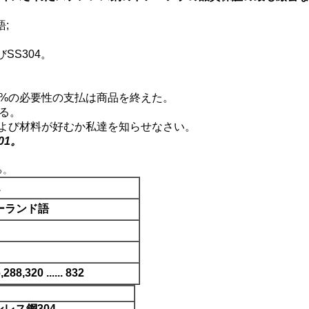
;
SS304。
60%の必要性の支払は商品を終えた。
る。
よび材料が好むか私達を知らせなさい。
01。
る。
1
ーランド語
288,320 ...... 832
レス鋼304