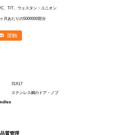
L/C、T/T、ウェスタン・ユニオン
1ヶ月あたりの5000000部分
接触
31X17
ステンレス鋼のドア・ノブ
andles
品質管理