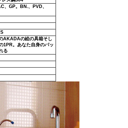
B AC、GP。BN.、PVD、
S
のAKADAの絵の具箱そし
りの1PR。あなた自身のパッ
れる