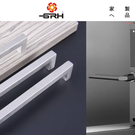
家
製
へ
品