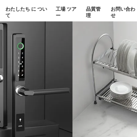
わたしたち に つい
工場 ツア
品質管
お問い合わ
て
ー
理
せ