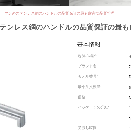
オーブンのステンレス鋼のハンドルの品質保証の最も厳密な品質管理
テンレス鋼のハンドルの品質保証の最も
基本情報
起源の場所:
ブランド名:
モデル番号:
D
最小注文数量:
6
価格:
N
パッケージの詳細:
1
受渡し時間:
1