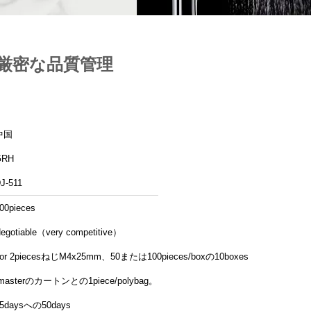
厳密な品質管理
中国
GRH
J-511
00pieces
egotiable（very competitive）
or 2piecesねじM4x25mm、50または100pieces/boxの10boxes
/masterのカートンとの1piece/polybag。
5daysへの50days