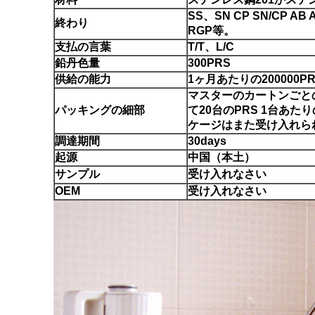
SS、SN CP SN/CP A
終わり
RGP等。
支払の言葉
T/T、L/C
鉛丹色量
300PRS
供給の能力
1ヶ月あたりの200000PR
マスターのカートンごと
パッキングの細部
て20台のPRS 1台あた
ケージはまた受け入れら
調達期間
30days
起源
中国（本土）
サンプル
受け入れなさい
OEM
受け入れなさい