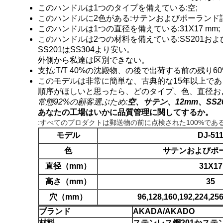
このハンドルは1つのタイプを備えている:空;
このハンドルに2色がある:サテンおよびポーランド語
このハンドルは1つの直径を備えている:31X17 mm;
このハンドルは2つの材料を備えている:SS201および
SS201はSS304より安い。
外側から私達は区別できない。
支払:T/T 40%の沈殿物、の後で出荷する前の残り
このモデルは非常に簡単な、古典的な15年以上であ
順序がほしいと思ったら、どのタイプ、色、直径お
常態92%の顧客選ぶため:
空、サテン、12mm、SS2
あなたの工場はいかに品質管理に関してするか。
:すべてのプロダクトは郵送物の前に点検された100%であ
モデル
DJ-51
色
サテンおよびポ
直径（mm）
31X17
高さ（mm）
35
穴（mm）
96,128,160,192,224,256,
ブランド
AKADA/AKADO
材料
ステンレス鋼201かステン