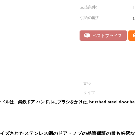
支払条件:
供給の能力:
ベストプライス
直径:
タイプ:
ンドルは、鋼鉄ドア ハンドルにブラシをかけた
brushed steel door h
,
イズされたステンレス鋼のドア・ノブの品質保証の最も厳密な