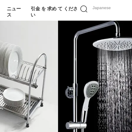
Japanese
ニュー
引金 を 求め て くださ
ス
い