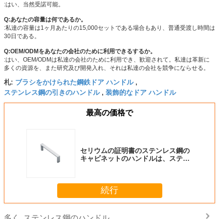
:はい、当然受諾可能。
Q:あなたの容量は何であるか。
:私達の容量は1ヶ月あたりの15,000セットである場合もあり、普通受渡し時間は
30日である。
Q:OEM/ODMをあなたの会社のために利用できるするか。
:はい、OEM/ODMは私達の会社のために利用でき、歓迎されて。私達は革新に
多くの資源を、また研究及び開発入れ、それは私達の会社を競争にならせる。
ブラシをかけられた鋼鉄ドア ハンドル
札:
,
ステンレス鋼の引きのハンドル
装飾的なドア ハンドル
,
最高の価格で
セリウムの証明書のステンレス鋼の
キャビネットのハンドルは、ステン
レス鋼のドア熟練したプロセスを引
っ張る
続行
ステンレス鋼のハンドル
多く