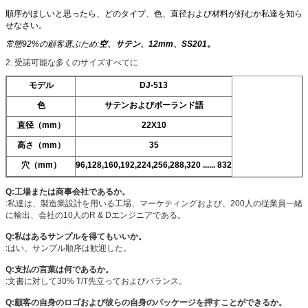
順序がほしいと思ったら、どのタイプ、色、直径および材料が好むか私達を知ら
せなさい。
常態92%の顧客選ぶため:
空、サテン、12mm、SS201。
2.
受諾可能な多くのサイズすべてに
モデル
DJ-513
色
サテンおよびポーランド語
直径（mm）
22X10
高さ（mm）
35
穴（mm）
96,128,160,192,224,256,288,320 ...... 832
Q:工場または商事会社であるか。
:私達は、製造業設計を用いる工場、マーケティングおよび、200人の従業員一緒
に輸出、会社の10人のR & Dエンジニアである。
Q:私はあるサンプルを得てもいいか。
:はい、サンプル順序は歓迎した。
Q:支払の言葉は何であるか。
:文書に対して30% T/T先立っておよびバランス。
Q:顧客の自身のロゴおよび彼らの自身のパッケージを押すことができるか。