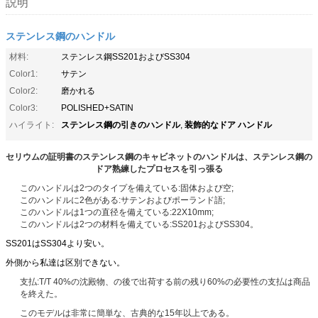
説明
ステンレス鋼のハンドル
材料:
ステンレス鋼SS201およびSS304
Color1:
サテン
Color2:
磨かれる
Color3:
POLISHED+SATIN
ステンレス鋼の引きのハンドル
装飾的なドア ハンドル
ハイライト:
,
セリウムの証明書のステンレス鋼のキャビネットのハンドルは、ステンレス鋼の
ドア熟練したプロセスを引っ張る
このハンドルは2つのタイプを備えている:固体および空;
このハンドルに2色がある:サテンおよびポーランド語;
このハンドルは1つの直径を備えている:22X10mm;
このハンドルは2つの材料を備えている:SS201およびSS304。
SS201はSS304より安い。
外側から私達は区別できない。
支払:T/T 40%の沈殿物、の後で出荷する前の残り60%の必要性の支払は商品
を終えた。
このモデルは非常に簡単な、古典的な15年以上である。