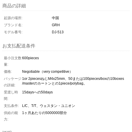
商品の詳細
起源の場所:
中国
ブランド名:
GRH
モデル番号:
DJ-513
お支払配送条件
最小注文数
600pieces
量:
価格:
Negotiable（very competitive）
パッケージ
1or 2piecesねじM4x25mm、50または100pieces/boxの10boxes
/masterのカートンとの1piece/polybag。
の詳細:
受渡し時
15daysへの50days
間:
支払条件:
L/C、T/T、ウェスタン・ユニオン
供給の能
1ヶ月あたりの5000000部分
力: