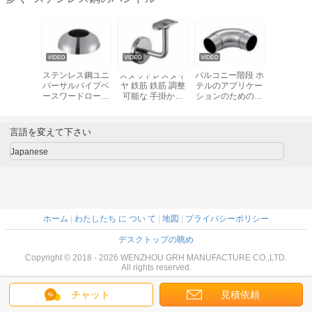
終わりの引
ステンレス鋼ユニ
スタッドレスタイ
バルコニー階段 ホ
基本的には
ャビネッ
バーサルパイプベ
ヤ 鉄筋 鉄筋 調整
テルのアプリケー
ースチー
によって隠
ースワードローブ
可能な 手掛かり
ションのためのモ
張るハン
されたハ
ハードウェア、厚
壁 支架 ガラス 支
ダンデザインステ
ぎ
ドル
みのあるハンガー
架
ンレス鋼の四角管
タオルと衣類レー
接続器
言語を変えて下さい
ル球形フランジフ
ランジベース
Japanese
ホーム
|
わたしたち に つい て
|
地図
|
プライバシーポリシー
デスクトップの眺め
Copyright © 2018 - 2026 WENZHOU GRH MANUFACTURE CO.,LTD.
All rights reserved.
チャット
見積依頼