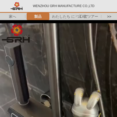
WENZHOU GRH MANUFACTURE CO.,LTD
家へ
製品
わたしたち に つい て
工場 ツアー
>>