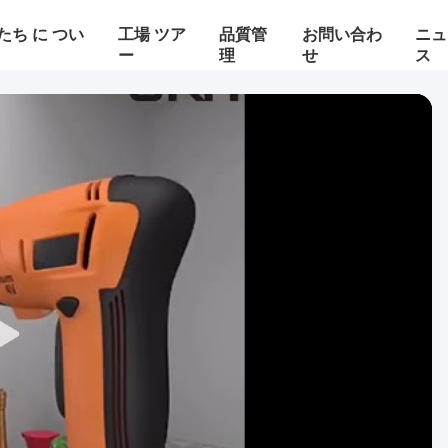
たち に つい
工場 ツア
品質管
お問い合わ
ニュ
ー
理
せ
ス