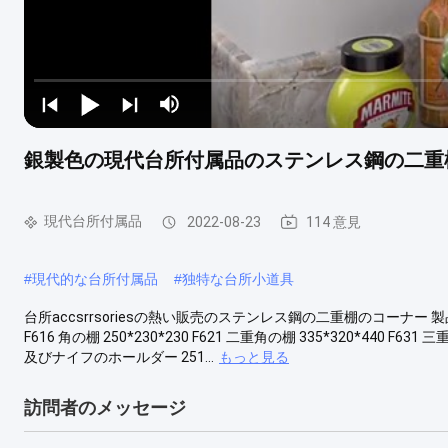
銀製色の現代台所付属品のステンレス鋼の二重
現代台所付属品
2022-08-23
114 意見
#
現代的な台所付属品
#
独特な台所小道具
台所accsrrsoriesの熱い販売のステンレス鋼の二重棚のコーナー 製品の説明
F616 角の棚 250*230*230 F621 二重角の棚 335*320*440 F631 
及びナイフのホールダー 251...
もっと見る
訪問者のメッセージ