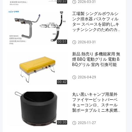
現代台所付属品
00:37
2026-03-31
工場製 シングルボウルシ
ンク排水器 バスケフィル
ター スペースを節約し,キ
ッチンシンクのためのカ
スタマイズドレインキッ
トをサポート
現代台所付属品
00:51
2026-03-31
新品 熱売り 多機能家用 無
煙 BBQ 電動グリル 電動 B
BQグリル 室内 引換可能
現代台所付属品
2026-04-29
00:42
丸い黒いキャンプ用屋外
ファイヤーピットバーベ
キューコンロ、スチール
製ポータブルミニ木炭燃
焼ファイヤーピットバー
ベキューグリル
現代台所付属品
00:30
2025-11-27