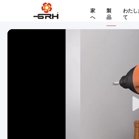
家
製
わたし
へ
品
て