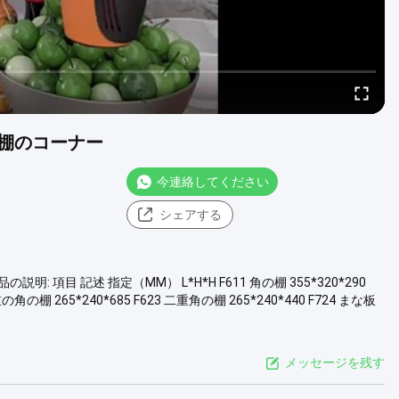
棚のコーナー
今連絡してください
シェアする
: 項目 記述 指定（MM） L*H*H F611 角の棚 355*320*290
三重の角の棚 265*240*685 F623 二重角の棚 265*240*440 F724 まな板
メッセージを残す