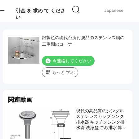
Japanese
ー
引金 を 求め て くださ
い
銀製色の現代台所付属品のステンレス鋼の
二重棚のコーナー
今連絡してください
もっと 学ぶ
関連動画
現代の高品質のシングル
ステンレスカップシンク
排水器 キッチンシンク排
水管 洗浄盆 ごみ排水 卸売
製品