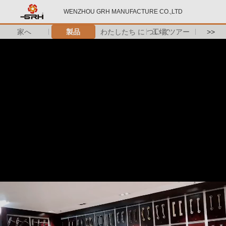
WENZHOU GRH MANUFACTURE CO.,LTD
家へ
製品
わたしたち に つい て
工場 ツアー
>>