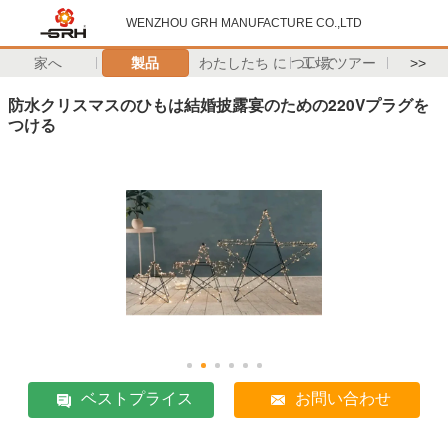
WENZHOU GRH MANUFACTURE CO.,LTD
家へ
製品
わたしたち に つい て
工場 ツアー
>>
防水クリスマスのひもは結婚披露宴のための220Vプラグを
つける
ベストプライス
お問い合わせ