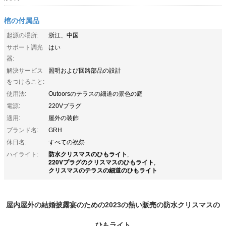
棺の付属品
起源の場所:
浙江、中国
サポート調光
はい
器:
解決サービス
照明および回路部品の設計
をつけること:
使用法:
Outoorsのテラスの細道の景色の庭
電源:
220Vプラグ
適用:
屋外の装飾
ブランド名:
GRH
休日名:
すべての祝祭
防水クリスマスのひもライト
ハイライト:
,
220Vプラグのクリスマスのひもライト
,
クリスマスのテラスの細道のひもライト
屋内屋外の結婚披露宴のための2023の熱い販売の防水クリスマスの
ひもライト