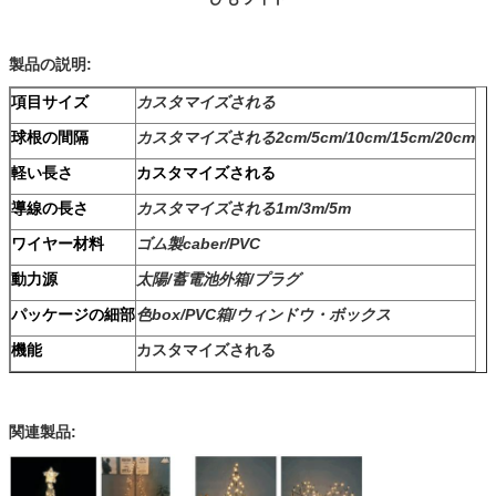
製品の説明:
項目サイズ
カスタマイズされる
球根の間隔
カスタマイズされる2cm/5cm/10cm/15cm/20cm
軽い長さ
カスタマイズされる
導線の長さ
カスタマイズされる1m/3m/5m
ワイヤー材料
ゴム製caber/PVC
動力源
太陽/蓄電池外箱/プラグ
パッケージの細部
色box/PVC箱/ウィンドウ・ボックス
機能
カスタマイズされる
関連製品: