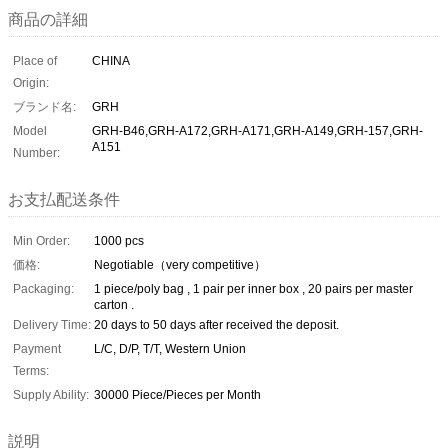
商品の詳細
Place of
CHINA
Origin:
ブランド名:
GRH
Model
GRH-B46,GRH-A172,GRH-A171,GRH-A149,GRH-157,GRH-
A151
Number:
お支払配送条件
Min Order:
1000 pcs
価格:
Negotiable（very competitive）
Packaging:
1 piece/poly bag , 1 pair per inner box , 20 pairs per master
carton .
Delivery Time:
20 days to 50 days after received the deposit.
Payment
L/C, D/P, T/T, Western Union
Terms:
Supply Ability:
30000 Piece/Pieces per Month
説明