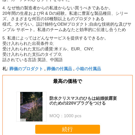
4. なぜ他の製造者からの私達からない買うべきであるか。
20年間の生産およびR & Dの経験。私達に豊富な製品種目、シリー
ズ、さまざまな何百の10種類以上ものプロダクトある
様式、大ぞろい。設計独特なOEMプロダクト;自由な技術的な及びサ
ンプル サポート。私達のチームあなたと効率的に伝達し合うため
5. 私達によってはどんなサービスを提供するできるか。
受け入れられた出荷条件:0;
受け入れられた支払の通貨:米ドル、EUR、CNY;
受け入れられた支払のタイプ:0;
話されている言語:英語、中国語
葬儀のプロダクト
葬儀の付属品
小箱の付属品
札:
,
,
最高の価格で
防水クリスマスのひもは結婚披露宴
のための220Vプラグをつける
MOQ：
1000 pcs
続行