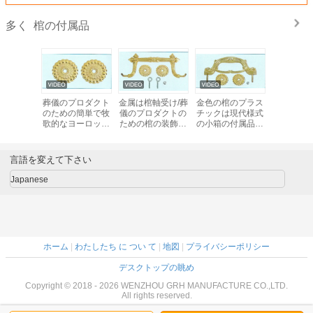
棺の付属品
多く
パ式の長
葬儀のプロダクト
金属は棺軸受け/葬
金色の棺のプラス
金張りさ
飾の棺の
のための簡単で牧
儀のプロダクトの
チックは現代様式
十字はヨ
棺ハード
歌的なヨーロッパ
ための棺の装飾を
の小箱の付属品を
の棺のた
ェア
の棺ハードウェア
扱う
扱う
スチック
プラスチック ハン
う
ドル
言語を変えて下さい
Japanese
ホーム
|
わたしたち に つい て
|
地図
|
プライバシーポリシー
デスクトップの眺め
Copyright © 2018 - 2026 WENZHOU GRH MANUFACTURE CO.,LTD.
All rights reserved.