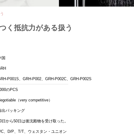
扱う
錆つく抵抗力がある扱う
中国
GRH
GRH-P001S、GRH-P002、GRH-P002C、GRH-P002S
1000のPCS
egotiable（very competitive）
輸出パッキング
20日から50日は後沈殿物を受け取った。
L/C、D/P、T/T、ウェスタン・ユニオン