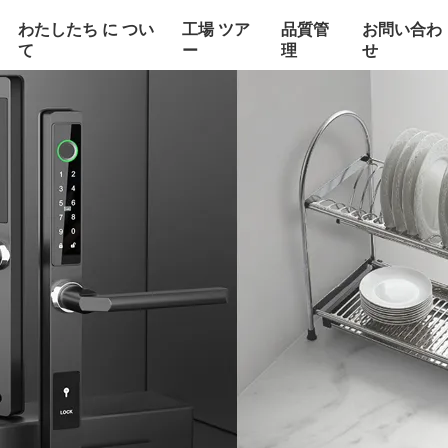
わたしたち に つい
工場 ツア
品質管
お問い合わ
て
ー
理
せ