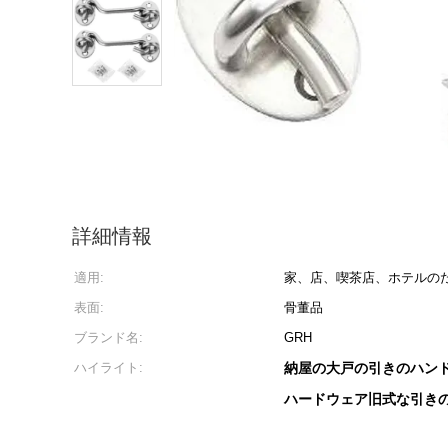
詳細情報
適用:
家、店、喫茶店、ホテルの
表面:
骨董品
ブランド名:
GRH
ハイライト:
納屋の大戸の引きのハン
ハードウェア旧式な引き