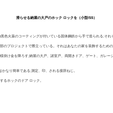
滑らせる納屋の大戸のホック ロックを（小型/SS）
sistant黒色火薬のコーティングが付いている固体鋼鉄から手で造られる
外部のプロジェクトで際立っている。それはあなたの家を装飾するため
様掛け金を降ろす;納屋の大戸、諸室戸、両開きドア、ゲート、ガレージ、
スはかなり簡単である;測定、印、される接辞ねじ。
するホックのドア ロック。