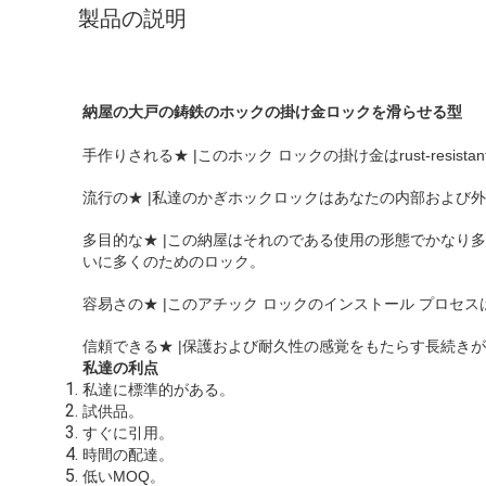
製品の説明
納屋の大戸の鋳鉄のホックの掛け金ロックを滑らせる型
手作りされる★ |このホック ロックの掛け金はrust-re
流行の★ |私達のかぎホックロックはあなたの内部および
多目的な★ |この納屋はそれのである使用の形態でかなり多
いに多くのためのロック。
容易さの★ |このアチック ロックのインストール プロセ
信頼できる★ |保護および耐久性の感覚をもたらす長続きが
私達の利点
私達に標準的がある。
試供品。
すぐに引用。
時間の配達。
低いMOQ
。