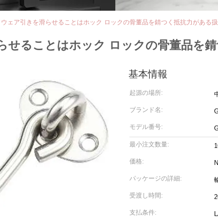
ドウェア引きを滑らせることはホック ロックの骨董品を錆つく抵抗力がある
らせることはホック ロックの骨董品を
基本情報
起源の場所:
ブランド名:
モデル番号:
最小注文数量:
価格:
N
パッケージの詳細:
受渡し時間:
支払条件: