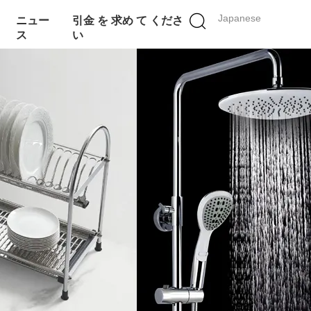
Japanese
ニュー
引金 を 求め て くださ
ス
い