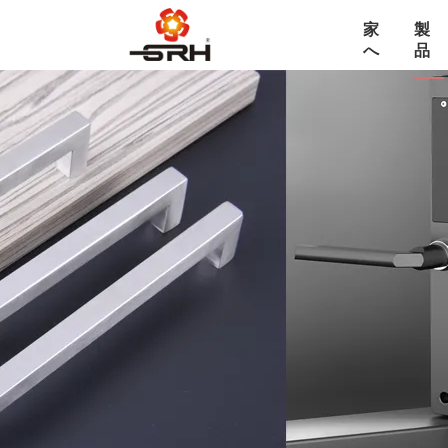
家
製
へ
品