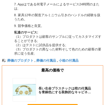
7. Appはである何電子メールによるサービス24時間のまた
は;
8. 家具12年の製造アルミニウム引きのハンドルの経験を扱
うため。
9. 競争価格と良質。
私達のサービス:
（1）プロダクトは顧客のサンプルに従ってカスタマイズす
ることができる;
（2）はテストに試供品を提供する;
（3）プロダクトの異なった材料そして色のための顧客の要
求に従う生産;
葬儀のプロダクト
葬儀の付属品
小箱の付属品
札:
,
,
最高の価格で
長い生命プラスチックは棺の付属品
を青銅色にする装飾的なキャビネッ
トのハンドルを扱う