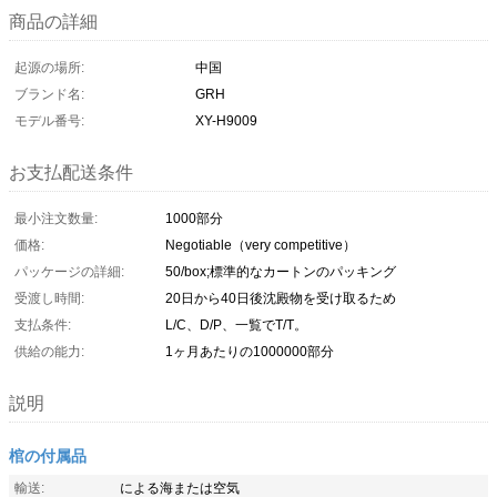
商品の詳細
起源の場所:
中国
ブランド名:
GRH
モデル番号:
XY-H9009
お支払配送条件
最小注文数量:
1000部分
価格:
Negotiable（very competitive）
パッケージの詳細:
50/box;標準的なカートンのパッキング
受渡し時間:
20日から40日後沈殿物を受け取るため
支払条件:
L/C、D/P、一覧でT/T。
供給の能力:
1ヶ月あたりの1000000部分
説明
棺の付属品
輸送:
による海または空気