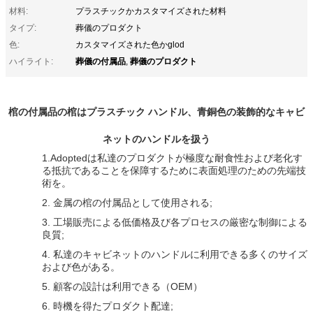
材料:
プラスチックかカスタマイズされた材料
タイプ:
葬儀のプロダクト
色:
カスタマイズされた色かglod
葬儀の付属品
葬儀のプロダクト
ハイライト:
,
棺の付属品の棺はプラスチック ハンドル、青銅色の装飾的なキャビ
ネットのハンドルを扱う
1.Adoptedは私達のプロダクトが極度な耐食性および老化す
る抵抗であることを保障するために表面処理のための先端技
術を。
2. 金属の棺の付属品として使用される;
3. 工場販売による低価格及び各プロセスの厳密な制御による
良質;
4. 私達のキャビネットのハンドルに利用できる多くのサイズ
および色がある。
5. 顧客の設計は利用できる（OEM）
6. 時機を得たプロダクト配達;