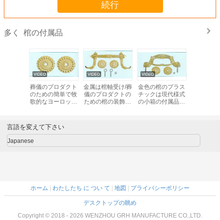
続行
棺の付属品
多く
パ式の長
葬儀のプロダクト
金属は棺軸受け/葬
金色の棺のプラス
金張りさ
飾の棺の
のための簡単で牧
儀のプロダクトの
チックは現代様式
十字はヨ
棺ハード
歌的なヨーロッパ
ための棺の装飾を
の小箱の付属品を
の棺のた
ェア
の棺ハードウェア
扱う
扱う
スチック
プラスチック ハン
う
ドル
言語を変えて下さい
Japanese
ホーム
|
わたしたち に つい て
|
地図
|
プライバシーポリシー
デスクトップの眺め
Copyright © 2018 - 2026 WENZHOU GRH MANUFACTURE CO.,LTD.