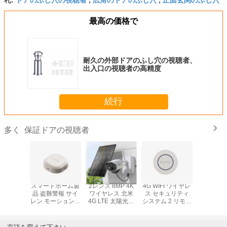
最高の価格で
耐久の外部ドアのふし穴の視聴者、
出入口の視聴者の高精度
続行
保証ドアの視聴者
多く
の引出し
スマートホーム製
2レンズ 8MP 4K
4G WIFI ワイヤレ
鉱泉のキ
スマート
品 盗難警報 サイ
ワイヤレス 北米
ス セキュリティ
トの引出
なキャビ
レン モーション検
4G LTE 太陽光発
システム 2 リモコ
の穴によ
ドア ロッ
出器 4G GSM WiFi
電 監視 セキュリ
ン付き PIR センサ
れるスマ
ジタル
無線ホームセキュ
ティ PTZ カメラ
ー スマートホーム
ンサー見
リティ 4G 警報シ
屋外 4G SIM カー
セキュリティ アラ
ック