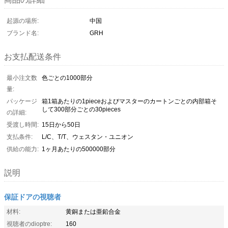
起源の場所:
中国
ブランド名:
GRH
お支払配送条件
最小注文数
色ごとの1000部分
量:
パッケージ
箱1箱あたりの1pieceおよびマスターのカートンごとの内部箱そ
して300部分ごとの30pieces
の詳細:
受渡し時間:
15日から50日
支払条件:
L/C、T/T、ウェスタン・ユニオン
供給の能力:
1ヶ月あたりの500000部分
説明
保証ドアの視聴者
材料:
黄銅または亜鉛合金
視聴者のdioptre:
160