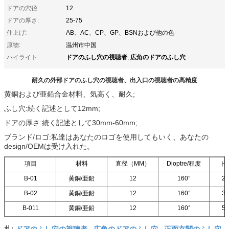
ドアの穴径:
12
ドアの厚さ:
25-75
仕上げ:
AB、AC、CP、GP、BSNおよび他の色
原物:
温州市中国
ドアのふし穴の視聴者
広角のドアのふし穴
ハイライト:
,
耐久の外部ドアのふし穴の視聴者、出入口の視聴者の高精度
黄銅および亜鉛合金材料、気高く、耐久;
ふし穴:続く記述として12mm;
ドアの厚さ:続く記述として30mm-60mm;
ブランド/ロゴ:私達はあなたのロゴを使用してもいく、あなたの
design/OEMは受け入れた。
項目
材料
直径（MM）
Dioptre/程度
ド
B-01
黄銅/亜鉛
12
160°
2
B-02
黄銅/亜鉛
12
160°
3
B-011
黄銅/亜鉛
12
160°
5
ドアのふし穴の視聴者
広角のドアのふし穴
正面玄関のふし穴
札:
,
,