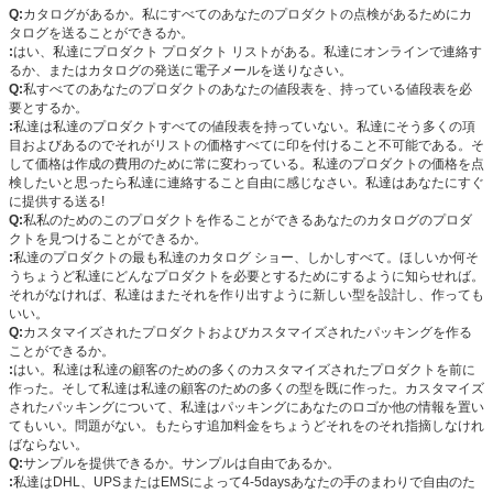
Q:
カタログがあるか。私にすべてのあなたのプロダクトの点検があるためにカ
タログを送ることができるか。
:
はい、私達にプロダクト プロダクト リストがある。私達にオンラインで連絡す
るか、またはカタログの発送に電子メールを送りなさい。
Q:
私すべてのあなたのプロダクトのあなたの値段表を、持っている値段表を必
要とするか。
:
私達は私達のプロダクトすべての値段表を持っていない。私達にそう多くの項
目およびあるのでそれがリストの価格すべてに印を付けること不可能である。そ
して価格は作成の費用のために常に変わっている。私達のプロダクトの価格を点
検したいと思ったら私達に連絡すること自由に感じなさい。私達はあなたにすぐ
に提供する送る!
Q:
私私のためのこのプロダクトを作ることができるあなたのカタログのプロダ
クトを見つけることができるか。
:
私達のプロダクトの最も私達のカタログ ショー、しかしすべて。ほしいか何そ
うちょうど私達にどんなプロダクトを必要とするためにするように知らせれば。
それがなければ、私達はまたそれを作り出すように新しい型を設計し、作っても
いい。
Q:
カスタマイズされたプロダクトおよびカスタマイズされたパッキングを作る
ことができるか。
:
はい。私達は私達の顧客のための多くのカスタマイズされたプロダクトを前に
作った。そして私達は私達の顧客のための多くの型を既に作った。カスタマイズ
されたパッキングについて、私達はパッキングにあなたのロゴか他の情報を置い
てもいい。問題がない。もたらす追加料金をちょうどそれをのそれ指摘しなけれ
ばならない。
Q:
サンプルを提供できるか。サンプルは自由であるか。
:
私達はDHL、UPSまたはEMSによって4-5daysあなたの手のまわりで自由のた