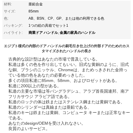
材料:
亜鉛合金
サイズ:
85mm
色:
AB、BSN、CP、GP、または他の利用できる色
パッキング:
1つの絵の具箱でセット1
商業ドア ハンドル
金属の家具のハンドル
ハイライト:
,
エジプト様式の内部のドア ハンドルの刷毛引き仕上げの外部ドアのためのカス
タマイズされたハンドルの長さ
古典的な設計型はあなたの市場で普及している。
私達は多くの色を作り出してもいい。旧式な黄銅のように、旧式
な銅、ブラシのニッケル、Chromeは、まためっきされた金持っ
ている他の色をあなたの必要めっきした。
多くの項目私達に85mm、58mm、およびロゼットがある。
私達に200以上の型がある。
私達の主要な市場は等バングラデシュ、アラブ首長国連邦、南ア
フリカサウジ アラビア語である。
私達のロックの体は鉄またはステンレス鋼または黄銅である、
私達のシリンダーは真鍮または亜鉛である、
私達のキーは鉄または黄銅、コンピュータ キーまたは正常なキー
である。
あなたのdesign/OEMを受け入れなさい。
良質のよいサービス。