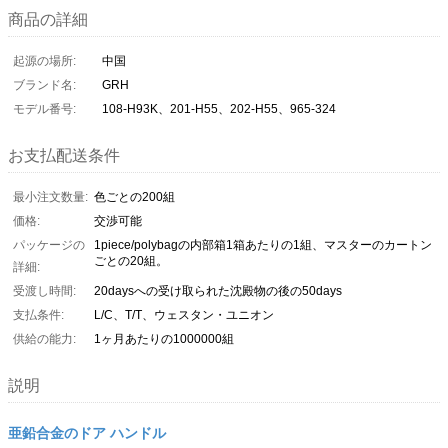
商品の詳細
起源の場所:
中国
ブランド名:
GRH
モデル番号:
108-H93K、201-H55、202-H55、965-324
お支払配送条件
最小注文数量:
色ごとの200組
価格:
交渉可能
パッケージの
1piece/polybagの内部箱1箱あたりの1組、マスターのカートン
ごとの20組。
詳細:
受渡し時間:
20daysへの受け取られた沈殿物の後の50days
支払条件:
L/C、T/T、ウェスタン・ユニオン
供給の能力:
1ヶ月あたりの1000000組
説明
亜鉛合金のドア ハンドル