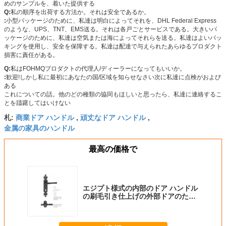
めのサンプルを、着いた提供する
Q:
私の順序を出荷する方法か。それは安全であるか。
:
小型パッケージのために、私達は明白によってそれを、DHL Federal Express
のような、UPS、TNT、EMS送る。それは各戸ごとサービスである。大きいパ
ッケージのために、私達は空気または海によってそれらを送る。私達はよいパッ
キングを使用し、安全を保障する。私達は配達で与えられたあらゆるプロダクト
損害に責任がある。
Q:
私はFOHMQプロダクトの代理人/ディーラーになってもいいか。
:
歓迎!しかし私に最初にあなたの国/区域を知らせなさい次に私達に点検がおよび
ある
これについての話。他のどの種類の協同もほしいと思ったら、私達に連絡するこ
とを躊躇してはいけない
商業ドア ハンドル
頑丈なドア ハンドル
札:
,
,
金属の家具のハンドル
最高の価格で
エジプト様式の内部のドア ハンドル
の刷毛引き仕上げの外部ドアのため
のカスタマイズされたハンドルの長
さ