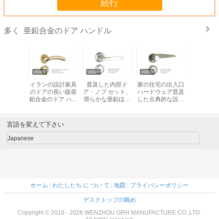
続行
亜鉛合金のドア ハンドル
多く
合金のレ
イランの設計家具
普及した内部ド
家の住宅の出入口
防水スマ
ア ハンド
のドアの長い版亜
ア・ノブ セット、
ハードウェア普及
合金ドア
の終わり
鉛合金のドア ハン
滑らかな亜鉛ほぞ
した古典的な設計
ドル85mm
穴のドア ハンドル
高性能
CNCの機械化
言語を変えて下さい
Japanese
ホーム
|
わたしたち に つい て
|
地図
|
プライバシーポリシー
デスクトップの眺め
Copyright © 2018 - 2026 WENZHOU GRH MANUFACTURE CO.,LTD.