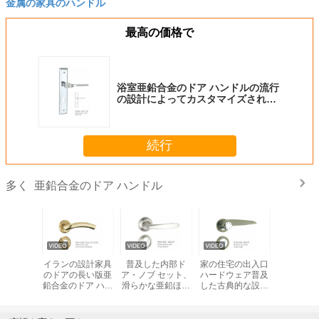
金属の家具のハンドル
最高の価格で
浴室亜鉛合金のドア ハンドルの流行
の設計によってカスタマイズされる
色
続行
亜鉛合金のドア ハンドル
多く
合金のレ
イランの設計家具
普及した内部ド
家の住宅の出入口
防水スマ
ア ハンド
のドアの長い版亜
ア・ノブ セット、
ハードウェア普及
合金ドア
の終わり
鉛合金のドア ハン
滑らかな亜鉛ほぞ
した古典的な設計
ドル85mm
穴のドア ハンドル
高性能
CNCの機械化