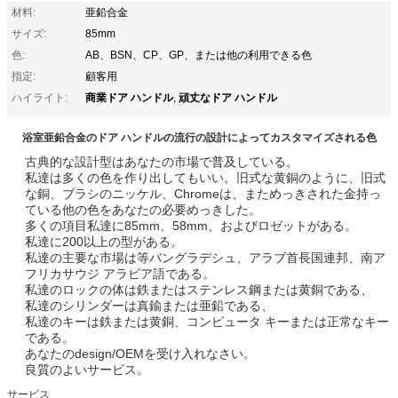
材料:
亜鉛合金
サイズ:
85mm
色:
AB、BSN、CP、GP、または他の利用できる色
指定:
顧客用
商業ドア ハンドル
頑丈なドア ハンドル
ハイライト:
,
浴室亜鉛合金のドア ハンドルの流行の設計によってカスタマイズされる色
古典的な設計型はあなたの市場で普及している。
私達は多くの色を作り出してもいい。旧式な黄銅のように、旧式
な銅、ブラシのニッケル、Chromeは、まためっきされた金持っ
ている他の色をあなたの必要めっきした。
多くの項目私達に85mm、58mm、およびロゼットがある。
私達に200以上の型がある。
私達の主要な市場は等バングラデシュ、アラブ首長国連邦、南ア
フリカサウジ アラビア語である。
私達のロックの体は鉄またはステンレス鋼または黄銅である、
私達のシリンダーは真鍮または亜鉛である、
私達のキーは鉄または黄銅、コンピュータ キーまたは正常なキー
である。
あなたのdesign/OEMを受け入れなさい。
良質のよいサービス。
サービス