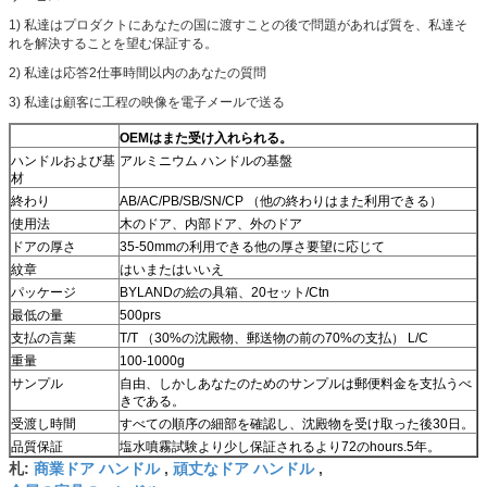
1) 私達はプロダクトにあなたの国に渡すことの後で問題があれば質を、私達そ
れを解決することを望む保証する。
2) 私達は応答2仕事時間以内のあなたの質問
3) 私達は顧客に工程の映像を電子メールで送る
OEMはまた受け入れられる。
ハンドルおよび基
アルミニウム ハンドルの基盤
材
終わり
AB/AC/PB/SB/SN/CP （他の終わりはまた利用できる）
使用法
木のドア、内部ドア、外のドア
ドアの厚さ
35-50mmの利用できる他の厚さ要望に応じて
紋章
はいまたはいいえ
パッケージ
BYLANDの絵の具箱、20セット/Ctn
最低の量
500prs
支払の言葉
T/T （30%の沈殿物、郵送物の前の70%の支払） L/C
重量
100-1000g
サンプル
自由、しかしあなたのためのサンプルは郵便料金を支払うべ
きである。
受渡し時間
すべての順序の細部を確認し、沈殿物を受け取った後30日。
品質保証
塩水噴霧試験より少し保証されるより72のhours.5年。
商業ドア ハンドル
頑丈なドア ハンドル
札:
,
,