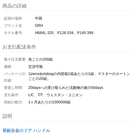
商品の詳細
起源の場所:
中国
ブランド名:
GRH
モデル番号:
H684L-320、P126-534、P140-399
お支払配送条件
最小注文数量:
色ごとの200組
価格:
交渉可能
パッケージの
1piece/polybagの内部箱1箱あたりの1組、マスターのカートン
ごとの20組。
詳細:
受渡し時間:
20daysへの受け取られた沈殿物の後の50days
支払条件:
L/C、T/T、ウェスタン・ユニオン
供給の能力:
1ヶ月あたりの1000000組
説明
亜鉛合金のドア ハンドル