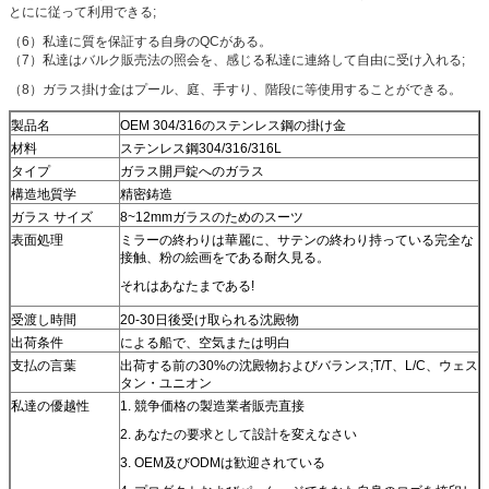
とにに従って利用できる;
（6）私達に質を保証する自身のQCがある。
（7）私達はバルク販売法の照会を、感じる私達に連絡して自由に受け入れる;
（8）ガラス掛け金はプール、庭、手すり、階段に等使用することができる。
製品名
OEM 304/316のステンレス鋼の掛け金
材料
ステンレス鋼304/316/316L
タイプ
ガラス開戸錠へのガラス
構造地質学
精密鋳造
ガラス サイズ
8~12mmガラスのためのスーツ
表面処理
ミラーの終わりは華麗に、サテンの終わり持っている完全な
接触、粉の絵画をである耐久見る。
それはあなたまである!
受渡し時間
20-30日後受け取られる沈殿物
出荷条件
による船で、空気または明白
支払の言葉
出荷する前の30%の沈殿物およびバランス;T/T、L/C、ウェス
タン・ユニオン
私達の優越性
1. 競争価格の製造業者販売直接
2. あなたの要求として設計を変えなさい
3. OEM及びODMは歓迎されている