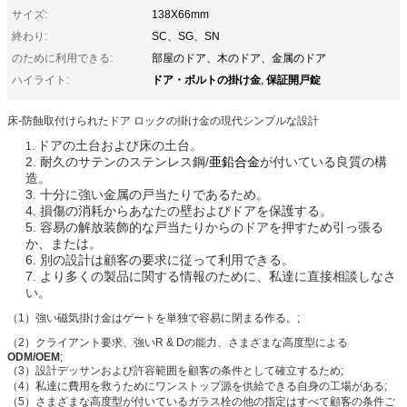
サイズ:
138X66mm
終わり:
SC、SG、SN
のために利用できる:
部屋のドア、木のドア、金属のドア
ドア・ボルトの掛け金
保証開戸錠
ハイライト:
,
床-防蝕取付けられたドア ロックの掛け金の現代シンプルな設計
ドアの土台および床の土台。
1.
2. 耐久のサテンのステンレス鋼/
亜鉛合金
が付いている良質の構
造。
3. 十分に強い金属の戸当たりであるため。
4. 損傷の消耗からあなたの壁およびドアを保護する。
5. 容易の解放装飾的な戸当たりからのドアを押すため引っ張る
か、または。
6. 別の設計は顧客の要求に従って利用できる。
7. より多くの製品に関する情報のために、私達に直接相談しなさ
い。
（1）強い磁気掛け金はゲートを単独で容易に閉まる作る。;
（2）クライアント要求、強いR & Dの能力、さまざまな高度型による
ODM/OEM
;
（3）設計デッサンおよび許容範囲を顧客の条件として確立するため;
（4）私達に費用を救うためにワンストップ源を供給できる自身の工場がある;
（5）さまざまな高度型が付いているガラス栓の他の指定はすべて顧客の条件ご