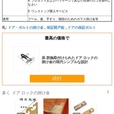
4. プロダクトおよびパッケージであなた自身のロゴを捺印し
なさい
5. ワンストップ購入サービス
適用
プール、庭、手すり、階段のためのガラス掛け金等
ドア・ボルトの掛け金
保証開戸錠
ドアの保証ボルト
札:
,
,
最高の価格で
床-防蝕取付けられたドア ロックの
掛け金の現代シンプルな設計
続行
ドア ロックの掛け金
多く