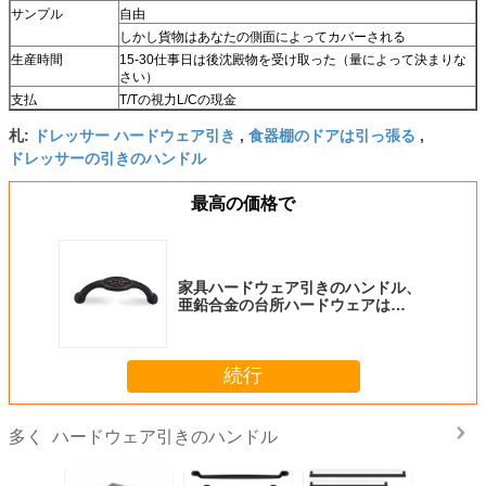
サンプル
自由
しかし貨物はあなたの側面によってカバーされる
生産時間
15-30仕事日は後沈殿物を受け取った（量によって決まりな
さい）
支払
T/Tの視力L/Cの現金
ドレッサー ハードウェア引き
食器棚のドアは引っ張る
札:
,
,
ドレッサーの引きのハンドル
最高の価格で
家具ハードウェア引きのハンドル、
亜鉛合金の台所ハードウェアは
M4x22ねじサイズを扱う
続行
ハードウェア引きのハンドル
多く