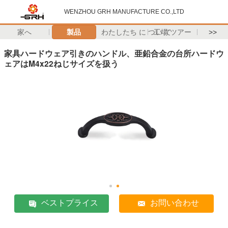
WENZHOU GRH MANUFACTURE CO.,LTD
家へ
製品
わたしたち に つい て
工場 ツアー
>>
家具ハードウェア引きのハンドル、亜鉛合金の台所ハードウ
ェアはM4x22ねじサイズを扱う
ベストプライス
お問い合わせ