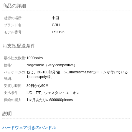
商品の詳細
起源の場所:
中国
ブランド名:
GRH
モデル番号:
LS2196
お支払配送条件
最小注文数量:
1000pairs
価格:
Negotiable（very competitive）
パッケージの
ねじ、20-100部分/箱、6-10boxes/masterカートンが付いている
1pieces/poly袋。
詳細:
受渡し時間:
30日から60日
支払条件:
L/C、T/T、ウェスタン・ユニオン
供給の能力:
1ヶ月あたりの800000pieces
説明
ハードウェア引きのハンドル