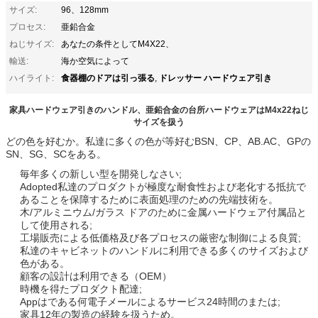
サイズ:
96、128mm
プロセス:
亜鉛合金
ねじサイズ:
あなたの条件としてM4X22、
輸送:
海か空気によって
食器棚のドアは引っ張る
ドレッサー ハードウェア引き
ハイライト:
,
家具ハードウェア引きのハンドル、亜鉛合金の台所ハードウェアはM4x22ねじ
サイズを扱う
どの色を好むか。私達に多くの色が等好むBSN、CP、AB.AC、GPの
SN、SG、SCをある。
毎年多くの新しい型を開発しなさい;
Adopted私達のプロダクトが極度な耐食性および老化する抵抗で
あることを保障するために表面処理のための先端技術を。
木/アルミニウム/ガラス ドアのために金属ハードウェア付属品と
して使用される;
工場販売による低価格及び各プロセスの厳密な制御による良質;
私達のキャビネットのハンドルに利用できる多くのサイズおよび
色がある。
顧客の設計は利用できる（OEM）
時機を得たプロダクト配達;
Appはである何電子メールによるサービス24時間のまたは;
家具12年の製造の経験を扱うため。