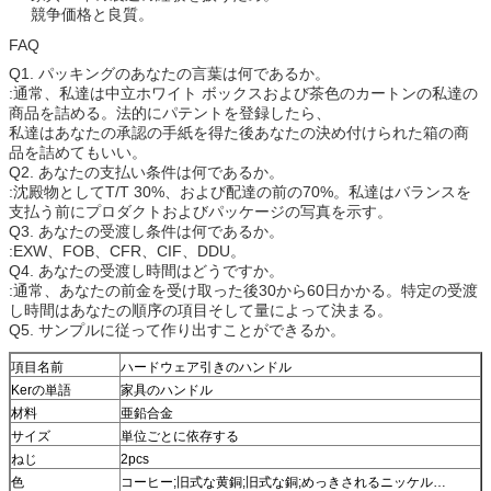
競争価格と良質。
FAQ
Q1. パッキングのあなたの言葉は何であるか。
:通常、私達は中立ホワイト ボックスおよび茶色のカートンの私達の
商品を詰める。法的にパテントを登録したら、
私達はあなたの承認の手紙を得た後あなたの決め付けられた箱の商
品を詰めてもいい。
Q2. あなたの支払い条件は何であるか。
:沈殿物としてT/T 30%、および配達の前の70%。私達はバランスを
支払う前にプロダクトおよびパッケージの写真を示す。
Q3. あなたの受渡し条件は何であるか。
:EXW、FOB、CFR、CIF、DDU。
Q4. あなたの受渡し時間はどうですか。
:通常、あなたの前金を受け取った後30から60日かかる。特定の受渡
し時間はあなたの順序の項目そして量によって決まる。
Q5. サンプルに従って作り出すことができるか。
項目名前
ハードウェア引きのハンドル
Kerの単語
家具のハンドル
材料
亜鉛合金
サイズ
単位ごとに依存する
ねじ
2pcs
色
コーヒー;旧式な黄銅;旧式な銅;めっきされるニッケル…