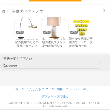
子供のドア・ノブ
多く
めの装飾
省エネの寝室の寝
ホテルの贅沢な生
滑らかな表面の子
北欧の卓
ガラス水
室の使用のための
地の電気スタンド
供のワードローブ
ドの居間
スタンド
優雅な床ランプ
家の装飾的な夜ラ
は装飾的で高い両
枕元の寝
イト ベッドサイ
立性を扱う
の装飾の
ド・テーブル ラン
イ
プ
言語を変えて下さい
Japanese
ホーム
|
わたしたち に つい て
|
地図
|
プライバシーポリシー
デスクトップの眺め
Copyright © 2018 - 2026 WENZHOU GRH MANUFACTURE CO.,LTD.
All rights reserved.