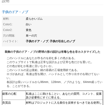
説明
子供のドア・ノブ
材料:
柔らかいゴム
Color1:
白い
Color2:
黄色
穴の間隔:
単一の穴
子供のドア・ノブ
子供の引出しのノブ
ハイライト:
,
装飾の子供のドア・ノブの野球の形の設計は有毒な色を非カスタマイズした
このハンドルにあなたが作るのを好む多くの色がある。
このウェブサイトで私達は正常な設計および正常な色だけを置いた。
どの色が好むか私達に言いなさいか。
このハンドルの足は亜鉛、錆の容易の工場使用鉄である。
ロゴがあれば、私達は型を開け、ハンドルとして作り出すのを助けてもい
い。
各設計は長いハンドルから96mm、128mm、ノブのような、64mm成ってい
る、ことができる。
顧客の心配
私達はここに助けることい、あなたの質問、コメント、提案
及び必要性にすぐに答える。
良質品
材料はプロジェクトに入る責任を反映するべきである使用し