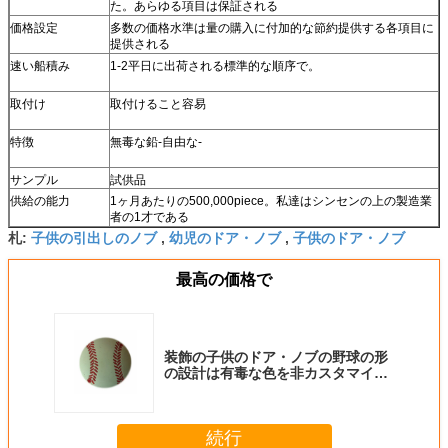
た。あらゆる項目は保証される
価格設定
多数の価格水準は量の購入に付加的な節約提供する各項目に
提供される
速い船積み
1-2平日に出荷される標準的な順序で。
取付け
取付けること容易
特徴
無毒な鉛-自由な-
サンプル
試供品
供給の能力
1ヶ月あたりの500,000piece。私達はシンセンの上の製造業
者の1才である
子供の引出しのノブ
幼児のドア・ノブ
子供のドア・ノブ
札:
,
,
最高の価格で
装飾の子供のドア・ノブの野球の形
の設計は有毒な色を非カスタマイズ
した
続行