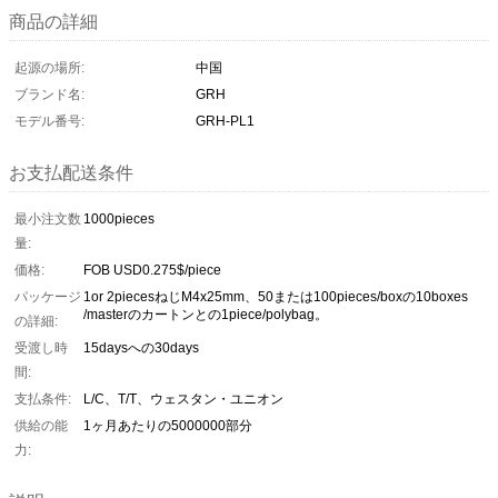
商品の詳細
起源の場所:
中国
ブランド名:
GRH
モデル番号:
GRH-PL1
お支払配送条件
最小注文数
1000pieces
量:
価格:
FOB USD0.275$/piece
パッケージ
1or 2piecesねじM4x25mm、50または100pieces/boxの10boxes
/masterのカートンとの1piece/polybag。
の詳細:
受渡し時
15daysへの30days
間:
支払条件:
L/C、T/T、ウェスタン・ユニオン
供給の能
1ヶ月あたりの5000000部分
力: