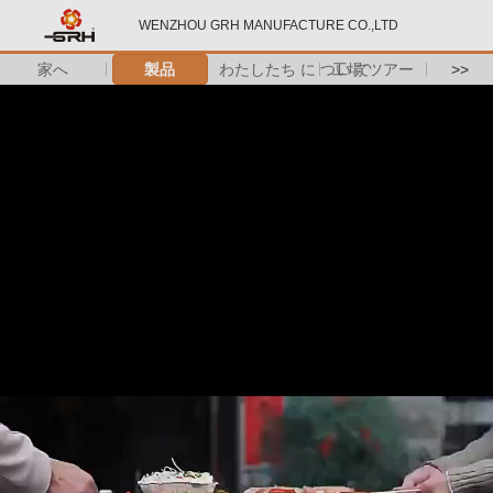
WENZHOU GRH MANUFACTURE CO.,LTD
家へ
製品
わたしたち に つい て
工場 ツアー
>>