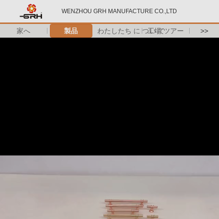
WENZHOU GRH MANUFACTURE CO.,LTD
家へ
製品
わたしたち に つい て
工場 ツアー
>>