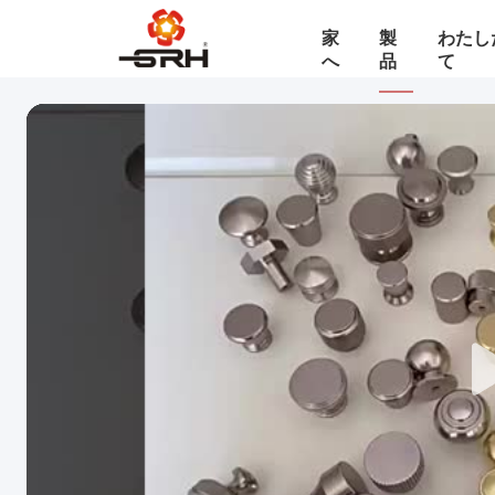
家
製
わたし
へ
品
て