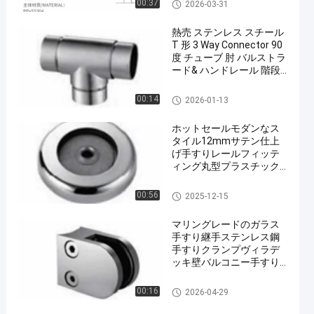
現代台所付属品
00:37
2026-03-31
熱売 ステンレス スチール
T 形 3 Way Connector 90
度 チューブ 肘 バルストラ
ード& ハンドレール 階段
レンディング
ステンレス鋼のハンドル
00:14
2026-01-13
ホットセールモダンなス
タイル12mmサテン仕上
げ手すりレールフィッテ
ィング丸型プラスチック
コネクタハードウェア、
屋外バルコニーデッキ用
ステンレス鋼のハンドル
00:56
2025-12-15
マリングレードのガラス
手すり継手ステンレス鋼
手すりクランプヴィラデ
ッキ壁バルコニー手すり
サテン仕上げ
ハードウェア引きのハンドル
00:16
2026-04-29