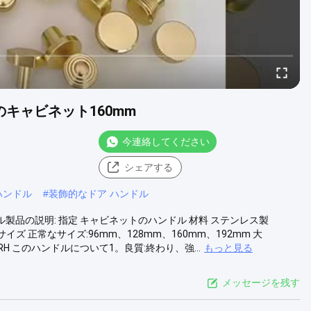
キャビネット160mm
今連絡してください
シェアする
ハンドル
#
装飾的なドア ハンドル
ル製品の説明: 指定 キャビネットのハンドル 材料 ステンレス製
イズ 正常なサイズ:96mm、128mm、160mm、192mm 大
GRH このハンドルについて1。良質:終わり、強...
もっと見る
メッセージを残す