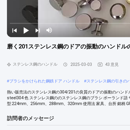
磨く201ステンレス鋼のドアの振動のハンドルの
ステンレス鋼のハンドル
2025-03-03
43 意見
#
ブラシをかけられた鋼鉄ドア ハンドル
#
ステンレス鋼の引きの
熱い販売法のステンレス鋼の304/201の良質のドアの振動のハンド
steel304 色 ステンレス鋼ののステンレス鋼のブラシ ポーランド語 サ
型:224mm、256mm、288mm、320mm 使用法 家具、台所 銘柄 
訪問者のメッセージ