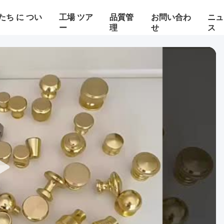
たち に つい
工場 ツア
品質管
お問い合わ
ニュ
ー
理
せ
ス