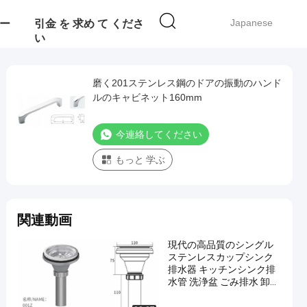
Japanese
ー
引金 を 求め て くださ
い
磨く201ステンレス鋼のドアの振動のハンド
ルのキャビネット160mm
今連絡してください
もっと 学ぶ
関連動画
現代の高品質のシングル
ステンレスカップシンク
排水器 キッチンシンク排
水管 洗浄盆 ごみ排水 卸売
製品