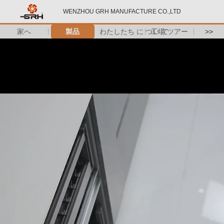
WENZHOU GRH MANUFACTURE CO.,LTD
家へ
製品
わたしたち に つい て
工場 ツアー
>>